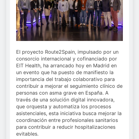
llega al verano: por qué
y modernización para el
el magnesio es clave
2 Semanas Atrás
SNS
para el bienestar
Sanidad publica el
muscular del deportista
primer análisis
nacional sobre la
3 Semanas Atrás
situación de las TCAE
en España
El proyecto Route2Spain, impulsado por un
consorcio internacional y cofinanciado por
EIT Health, ha arrancado hoy en Madrid en
un evento que ha puesto de manifiesto la
importancia del trabajo colaborativo para
contribuir a mejorar el seguimiento clínico de
personas con asma grave en España. A
través de una solución digital innovadora,
que orquesta y automatiza los procesos
asistenciales, esta iniciativa busca mejorar la
coordinación entre profesionales sanitarios
para contribuir a reducir hospitalizaciones
evitables.