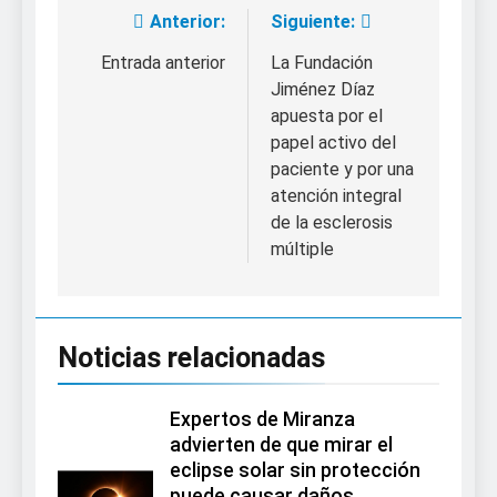
Anterior:
Siguiente:
Navegación
de
Entrada anterior
La Fundación
Jiménez Díaz
entradas
apuesta por el
papel activo del
paciente y por una
atención integral
de la esclerosis
múltiple
Noticias relacionadas
Expertos de Miranza
advierten de que mirar el
eclipse solar sin protección
puede causar daños