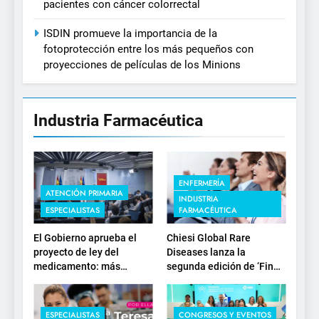
pacientes con cáncer colorrectal
ISDIN promueve la importancia de la
fotoprotección entre los más pequeños con
proyecciones de películas de los Minions
Industria Farmacéutica
ENFERMERÍA
ATENCIÓN PRIMARIA
INDUSTRIA
ESPECIALISTAS
FARMACÉUTICA
El Gobierno aprueba el
Chiesi Global Rare
proyecto de ley del
Diseases lanza la
medicamento: más
segunda edición de ‘Find
sostenibilidad, autonomía
For Rare’ para impulsar la
estratégica y
investigación en
modernización para el
enfermedades de
ESPECIALISTAS
CONGRESOS Y EVENTOS