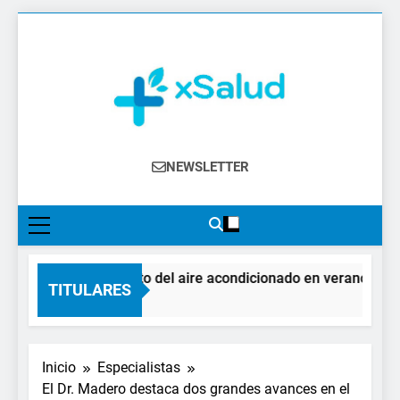
Saltar
al
contenido
XSalud
Noticias Del Sector Salud. Congresos Y
NEWSLETTER
Eventos, Política Sanitaria, Industria
Farmacéutica, Atención Primaria,
Especialistas, Farmacia, Etc…
El impacto del aire acondicionado en verano: claves
TITULARES
1 Día Atrás
Inicio
Especialistas
El Dr. Madero destaca dos grandes avances en el