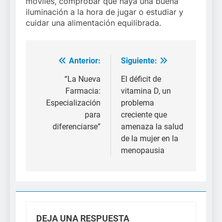
móviles, comprobar que haya una buena
iluminación a la hora de jugar o estudiar y
cuidar una alimentación equilibrada.
Anterior:
Siguiente:
Navegación
de
“La Nueva
El déficit de
Farmacia:
vitamina D, un
entradas
Especialización
problema
para
creciente que
diferenciarse”
amenaza la salud
de la mujer en la
menopausia
DEJA UNA RESPUESTA