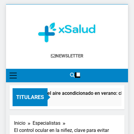
Saltar
al
contenido
XSalud
Noticias Del Sector Salud. Congresos Y
NEWSLETTER
Eventos, Política Sanitaria, Industria
Farmacéutica, Atención Primaria,
Especialistas, Farmacia, Etc…
El impacto del aire acondicionado en verano: claves par
TITULARES
1 Hora Atrás
Inicio
Especialistas
El control ocular en la niñez, clave para evitar