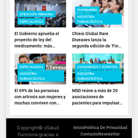
ENFERMERÍA
ATENCIÓN PRIMARIA
INDUSTRIA
ESPECIALISTAS
FARMACÉUTICA
El Gobierno aprueba el
Chiesi Global Rare
proyecto de ley del
Diseases lanza la
medicamento: más
segunda edición de ‘Find
sostenibilidad, autonomía
For Rare’ para impulsar la
estratégica y
investigación en
modernización para el
enfermedades de
ESPECIALISTAS
CONGRESOS Y EVENTOS
SNS
depósito lisosomal
INDUSTRIA
INDUSTRIA
FARMACÉUTICA
FARMACÉUTICA
El 69% de las personas
MSD reúne a más de 20
con artrosis son mujeres y
asociaciones de
muchas conviven con
pacientes para impulsar
dolor y rigidez a partir de
el diálogo sobre el
los 50, en plena etapa
presente y el futuro del
laboral
movimiento asociativo
Copyright© xSalud
Inicio
Política De Privacidad
Funciona gracias a
Contacto
Newsletter