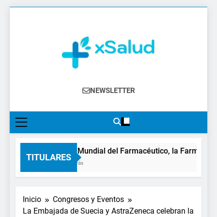
Saltar
al
contenido
XSalud
Noticias Del Sector Salud. Congresos Y
NEWSLETTER
Eventos, Política Sanitaria, Industria
Farmacéutica, Atención Primaria,
Especialistas, Farmacia, Etc…
En el Día Mundial del Farmacéutico, la Farmacia rei
TITULARES
15 Horas Atrás
Inicio
Congresos y Eventos
La Embajada de Suecia y AstraZeneca celebran la