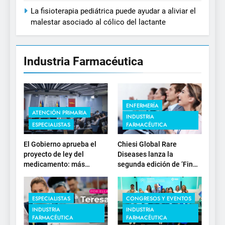
La fisioterapia pediátrica puede ayudar a aliviar el
malestar asociado al cólico del lactante
Industria Farmacéutica
ENFERMERÍA
ATENCIÓN PRIMARIA
INDUSTRIA
ESPECIALISTAS
FARMACÉUTICA
El Gobierno aprueba el
Chiesi Global Rare
proyecto de ley del
Diseases lanza la
medicamento: más
segunda edición de ‘Find
sostenibilidad, autonomía
For Rare’ para impulsar la
estratégica y
investigación en
modernización para el
enfermedades de
ESPECIALISTAS
CONGRESOS Y EVENTOS
SNS
depósito lisosomal
INDUSTRIA
INDUSTRIA
FARMACÉUTICA
FARMACÉUTICA