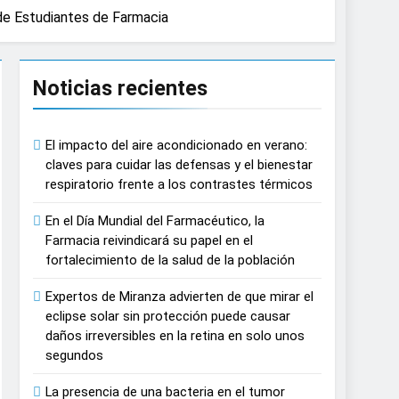
a de Estudiantes de Farmacia
e causar daños irreversibles en la retina
Noticias recientes
n del tratamiento de pacientes con cáncer
El impacto del aire acondicionado en verano:
on proyecciones de películas de los
claves para cuidar las defensas y el bienestar
respiratorio frente a los contrastes térmicos
 del lactante
En el Día Mundial del Farmacéutico, la
Farmacia reivindicará su papel en el
razas, playas y otros espacios al aire
fortalecimiento de la salud de la población
Expertos de Miranza advierten de que mirar el
autonomía estratégica y modernización
eclipse solar sin protección puede causar
daños irreversibles en la retina en solo unos
segundos
estar muscular del deportista
La presencia de una bacteria en el tumor