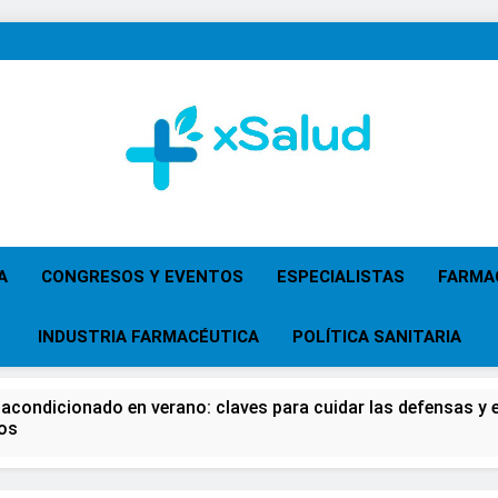
XSalud
Noticias Del Sector Salud. Congresos Y Eventos,
Primaria, Especi
A
CONGRESOS Y EVENTOS
ESPECIALISTAS
FARMA
INDUSTRIA FARMACÉUTICA
POLÍTICA SANITARIA
 acondicionado en verano: claves para cuidar las defensas y el
os
 del Farmacéutico, la Farmacia reivindicará su papel en el fort