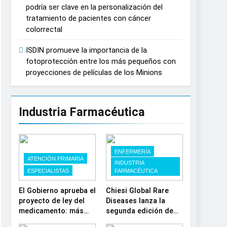
podría ser clave en la personalización del
España
tratamiento de pacientes con cáncer
colorrectal
ISDIN promueve la importancia de la
fotoprotección entre los más pequeños con
proyecciones de películas de los Minions
Industria Farmacéutica
ENFERMERÍA
ATENCIÓN PRIMARIA
INDUSTRIA
ESPECIALISTAS
FARMACÉUTICA
El Gobierno aprueba el
Chiesi Global Rare
proyecto de ley del
Diseases lanza la
medicamento: más
segunda edición de
sostenibilidad,
‘Find For Rare’ para