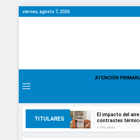
Saltar
viernes, agosto 7, 2026
al
contenido
ATENCIÓN PRIMARI
El impacto del aire
TITULARES
contrastes térmic
1 Día Atrás
En el Día Mundial