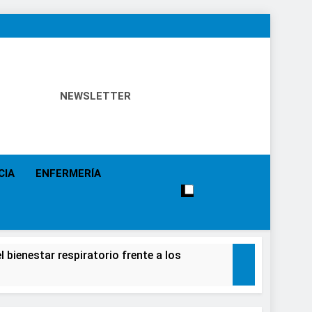
NEWSLETTER
 Política Sanitaria, Industria Farmacéutica, Atención
alistas, Farmacia, Etc…
CIA
ENFERMERÍA
 bienestar respiratorio frente a los
alecimiento de la salud de la población