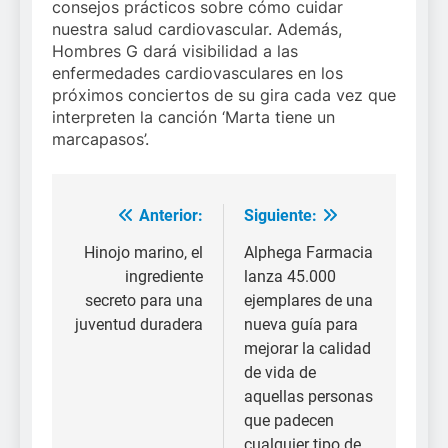
consejos prácticos sobre cómo cuidar
nuestra salud cardiovascular. Además,
Hombres G dará visibilidad a las
enfermedades cardiovasculares en los
próximos conciertos de su gira cada vez que
interpreten la canción ‘Marta tiene un
marcapasos’.
Anterior:
Siguiente:
Navegación
de
Hinojo marino, el
Alphega Farmacia
ingrediente
lanza 45.000
entradas
secreto para una
ejemplares de una
juventud duradera
nueva guía para
mejorar la calidad
de vida de
aquellas personas
que padecen
cualquier tipo de