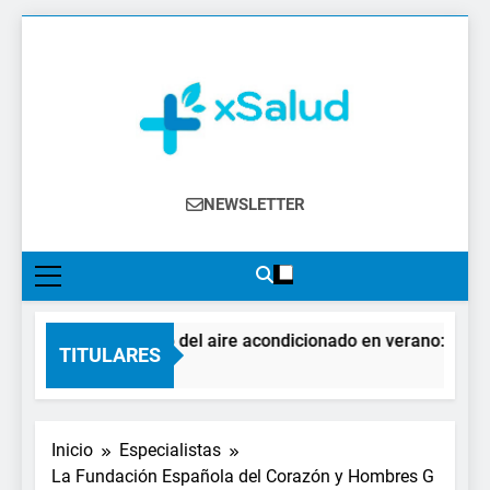
Saltar
al
contenido
XSalud
Noticias Del Sector Salud. Congresos Y
NEWSLETTER
Eventos, Política Sanitaria, Industria
Farmacéutica, Atención Primaria,
Especialistas, Farmacia, Etc…
El impacto del aire acondicionado en verano: claves 
TITULARES
1 Día Atrás
Inicio
Especialistas
La Fundación Española del Corazón y Hombres G