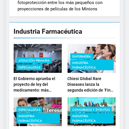
fotoprotección entre los más pequeños con
proyecciones de películas de los Minions
Industria Farmacéutica
ENFERMERÍA
ATENCIÓN PRIMARIA
INDUSTRIA
ESPECIALISTAS
FARMACÉUTICA
El Gobierno aprueba el
Chiesi Global Rare
proyecto de ley del
Diseases lanza la
medicamento: más
segunda edición de ‘Find
sostenibilidad, autonomía
For Rare’ para impulsar la
estratégica y
investigación en
modernización para el
enfermedades de
ESPECIALISTAS
CONGRESOS Y EVENTOS
SNS
depósito lisosomal
INDUSTRIA
INDUSTRIA
FARMACÉUTICA
FARMACÉUTICA