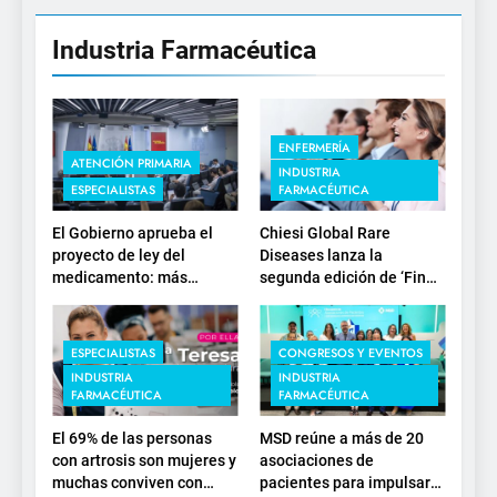
Industria Farmacéutica
ENFERMERÍA
ATENCIÓN PRIMARIA
INDUSTRIA
ESPECIALISTAS
FARMACÉUTICA
El Gobierno aprueba el
Chiesi Global Rare
proyecto de ley del
Diseases lanza la
medicamento: más
segunda edición de ‘Find
sostenibilidad, autonomía
For Rare’ para impulsar la
estratégica y
investigación en
modernización para el
enfermedades de
ESPECIALISTAS
CONGRESOS Y EVENTOS
SNS
depósito lisosomal
INDUSTRIA
INDUSTRIA
FARMACÉUTICA
FARMACÉUTICA
El 69% de las personas
MSD reúne a más de 20
con artrosis son mujeres y
asociaciones de
muchas conviven con
pacientes para impulsar