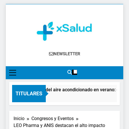
Saltar
al
contenido
XSalud
Noticias Del Sector Salud. Congresos Y
NEWSLETTER
Eventos, Política Sanitaria, Industria
Farmacéutica, Atención Primaria,
Especialistas, Farmacia, Etc…
El impacto del aire acondicionado en verano: claves pa
TITULARES
2 Días Atrás
Inicio
Congresos y Eventos
LEO Pharma y ANIS destacan el alto impacto