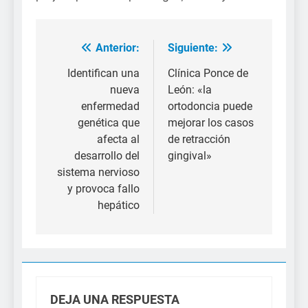
Anterior:
Siguiente:
Navegación
de
Identifican una
Clínica Ponce de
nueva
León: «la
entradas
enfermedad
ortodoncia puede
genética que
mejorar los casos
afecta al
de retracción
desarrollo del
gingival»
sistema nervioso
y provoca fallo
hepático
DEJA UNA RESPUESTA