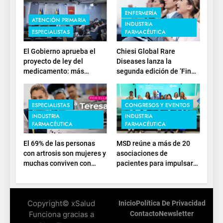
ENFERMERÍA
ATENCIÓN PRIMARIA
INDUSTRIA
ESPECIALISTAS
FARMACÉUTICA
El Gobierno aprueba el
Chiesi Global Rare
proyecto de ley del
Diseases lanza la
medicamento: más
segunda edición de ‘Find
sostenibilidad, autonomía
For Rare’ para impulsar la
estratégica y
investigación en
modernización para el
enfermedades de
ESPECIALISTAS
CONGRESOS Y EVENTOS
SNS
depósito lisosomal
INDUSTRIA
INDUSTRIA
FARMACÉUTICA
FARMACÉUTICA
El 69% de las personas
MSD reúne a más de 20
con artrosis son mujeres y
asociaciones de
muchas conviven con
pacientes para impulsar
dolor y rigidez a partir de
el diálogo sobre el
los 50, en plena etapa
presente y el futuro del
laboral
movimiento asociativo
Copyright© xSalud
Inicio
Política De Privacidad
Funciona gracias a
Contacto
Newsletter