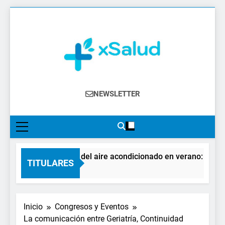
Saltar
al
contenido
XSalud
Noticias Del Sector Salud. Congresos Y
NEWSLETTER
Eventos, Política Sanitaria, Industria
Farmacéutica, Atención Primaria,
Especialistas, Farmacia, Etc…
El impacto del aire acondicionado en verano: claves pa
TITULARES
2 Días Atrás
Inicio
Congresos y Eventos
La comunicación entre Geriatría, Continuidad