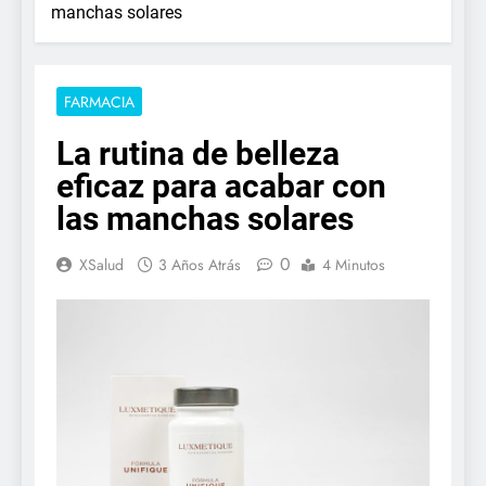
manchas solares
FARMACIA
La rutina de belleza
eficaz para acabar con
las manchas solares
0
XSalud
3 Años Atrás
4 Minutos