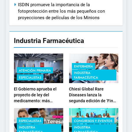
ISDIN promueve la importancia de la
fotoprotección entre los más pequeños con
proyecciones de películas de los Minions
Industria Farmacéutica
ENFERMERÍA
ATENCIÓN PRIMARIA
INDUSTRIA
ESPECIALISTAS
FARMACÉUTICA
El Gobierno aprueba el
Chiesi Global Rare
proyecto de ley del
Diseases lanza la
medicamento: más
segunda edición de ‘Find
sostenibilidad, autonomía
For Rare’ para impulsar la
estratégica y
investigación en
modernización para el
enfermedades de
ESPECIALISTAS
CONGRESOS Y EVENTOS
SNS
depósito lisosomal
INDUSTRIA
INDUSTRIA