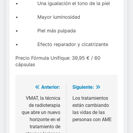
• Una igualación el tono de la piel
• Mayor luminosidad
• Piel más pulpada
• Efecto reparador y cicatrizante
Precio Fórmula Unifique: 39,95 € / 60
cápsulas
Anterior:
Siguiente:
Navegación
de
VMAT, la técnica
Los tratamientos
de radioterapia
están cambiando
entradas
que abre un nuevo
las vidas de las
horizonte en el
personas con AME
tratamiento de