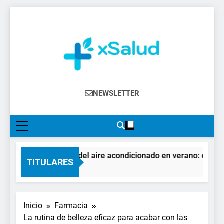
Saltar
al
contenido
XSalud
Noticias Del Sector Salud. Congresos Y
NEWSLETTER
Eventos, Política Sanitaria, Industria
Farmacéutica, Atención Primaria,
Especialistas, Farmacia, Etc…
El impacto del aire acondicionado en verano: claves pa
TITULARES
1 Hora Atrás
Inicio
Farmacia
La rutina de belleza eficaz para acabar con las