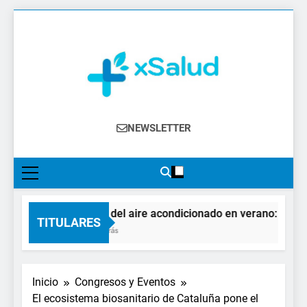
Saltar
al
contenido
XSalud
Noticias Del Sector Salud. Congresos Y
NEWSLETTER
Eventos, Política Sanitaria, Industria
Farmacéutica, Atención Primaria,
Especialistas, Farmacia, Etc…
El impacto del aire acondicionado en verano: claves p
TITULARES
56 Minutos Atrás
Inicio
Congresos y Eventos
El ecosistema biosanitario de Cataluña pone el