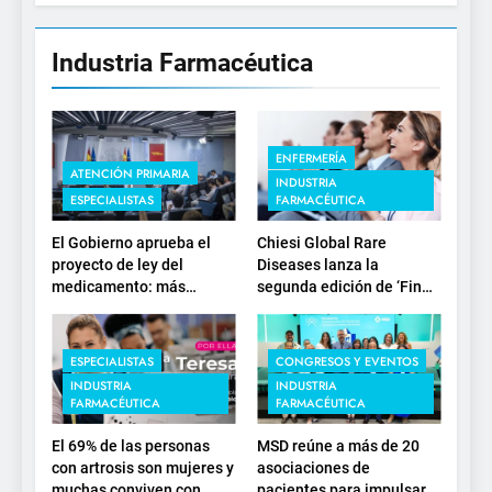
Industria Farmacéutica
ENFERMERÍA
ATENCIÓN PRIMARIA
INDUSTRIA
ESPECIALISTAS
FARMACÉUTICA
El Gobierno aprueba el
Chiesi Global Rare
proyecto de ley del
Diseases lanza la
medicamento: más
segunda edición de ‘Find
sostenibilidad, autonomía
For Rare’ para impulsar la
estratégica y
investigación en
modernización para el
enfermedades de
ESPECIALISTAS
CONGRESOS Y EVENTOS
SNS
depósito lisosomal
INDUSTRIA
INDUSTRIA
FARMACÉUTICA
FARMACÉUTICA
El 69% de las personas
MSD reúne a más de 20
con artrosis son mujeres y
asociaciones de
muchas conviven con
pacientes para impulsar