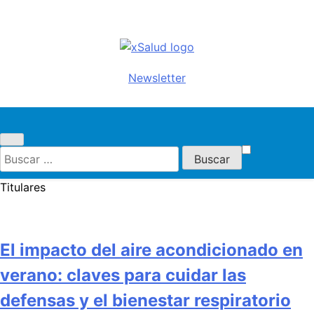
Saltar
al
contenido
xSalud
Noticias del sector salud.
Newsletter
Congresos y eventos, política
sanitaria, industria farmacéutica,
atención primaria, especialistas,
farmacia, etc…
Buscar:
Titulares
El impacto del aire acondicionado en
verano: claves para cuidar las
defensas y el bienestar respiratorio