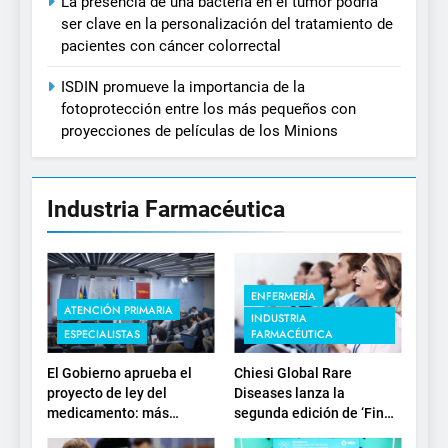
La presencia de una bacteria en el tumor podría
ser clave en la personalización del tratamiento de
pacientes con cáncer colorrectal
ISDIN promueve la importancia de la
fotoprotección entre los más pequeños con
proyecciones de películas de los Minions
Industria Farmacéutica
ENFERMERÍA
ATENCIÓN PRIMARIA
INDUSTRIA
ESPECIALISTAS
FARMACÉUTICA
El Gobierno aprueba el
Chiesi Global Rare
proyecto de ley del
Diseases lanza la
medicamento: más
segunda edición de ‘Find
sostenibilidad, autonomía
For Rare’ para impulsar la