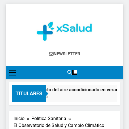
Saltar
al
contenido
XSalud
Noticias Del Sector Salud. Congresos Y
NEWSLETTER
Eventos, Política Sanitaria, Industria
Farmacéutica, Atención Primaria,
Especialistas, Farmacia, Etc…
El impacto del aire acondicionado en verano: clave
TITULARES
4 Días Atrás
Inicio
Política Sanitaria
El Observatorio de Salud y Cambio Climático