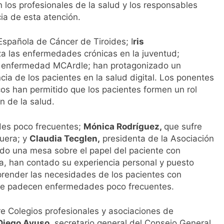
 los profesionales de la salud y los responsables
cia de esta atención.
Española de Cáncer de Tiroides; I
ris
iza las enfermedades crónicas en la juventud;
a enfermedad MCArdle; han protagonizado un
ncia de los pacientes en la salud digital. Los ponentes
s han permitido que los pacientes formen un rol
n de la salud.
des poco frecuentes;
Mónica Rodríguez,
que sufre
uera; y
Claudia Tecglen,
presidenta de la Asociación
do una mesa sobre el papel del paciente con
la, han contado su experiencia personal y puesto
mprender las necesidades de los pacientes con
 que padecen enfermedades poco frecuentes.
ntre Colegios profesionales y asociaciones de
Diego Ayuso
, secretario general del Consejo General