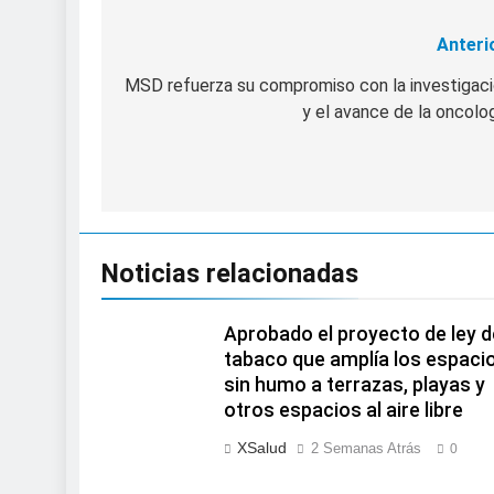
Anteri
Navegación
de
MSD refuerza su compromiso con la investigac
y el avance de la oncolo
entradas
Noticias relacionadas
Aprobado el proyecto de ley d
tabaco que amplía los espaci
sin humo a terrazas, playas y
otros espacios al aire libre
XSalud
2 Semanas Atrás
0