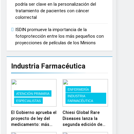
podría ser clave en la personalización del
España
tratamiento de pacientes con cáncer
colorrectal
ISDIN promueve la importancia de la
fotoprotección entre los más pequeños con
proyecciones de películas de los Minions
Industria Farmacéutica
ENFERMERÍA
ATENCIÓN PRIMARIA
INDUSTRIA
ESPECIALISTAS
FARMACÉUTICA
El Gobierno aprueba el
Chiesi Global Rare
proyecto de ley del
Diseases lanza la
medicamento: más
segunda edición de
sostenibilidad,
‘Find For Rare’ para