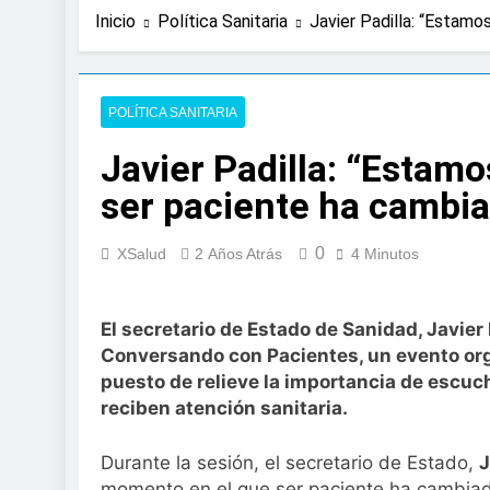
1 Día Atrás
Inicio
Política Sanitaria
Javier Padilla: “Estam
Expertos de Miran
en solo unos se
2 Días Atrás
La presencia de u
POLÍTICA SANITARIA
colorrectal
Javier Padilla: “Estam
3 Días Atrás
ISDIN promueve la
ser paciente ha cambi
Minions
1 Semana Atrás
0
La fisioterapia pe
XSalud
2 Años Atrás
4 Minutos
1 Semana Atrás
Aprobado el proye
El secretario de Estado de Sanidad, Javier 
libre
Conversando con Pacientes, un evento org
2 Semanas Atrás
El Gobierno aprue
puesto de relieve la importancia de escu
para el SNS
reciben atención sanitaria.
2 Semanas Atrás
La fiebre del runn
Durante la sesión, el secretario de Estado,
J
2 Semanas Atrás
momento en el que ser paciente ha cambiad