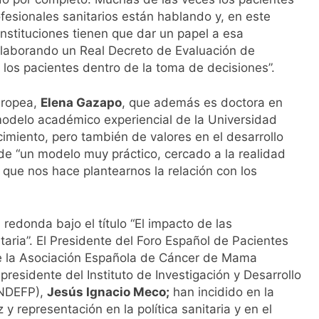
l primer análisis nacional sobre la situación de las TCAE en 
esionales sanitarios están hablando y, en este
instituciones tienen que dar un papel a esa
 elaborando un Real Decreto de Evaluación de
a los pacientes dentro de la toma de decisiones”.
Europea,
Elena Gazapo
, que además es doctora en
modelo académico experiencial de la Universidad
imiento, pero también de valores en el desarrollo
de “un modelo muy práctico, cercado a la realidad
 que nos hace plantearnos la relación con los
redonda bajo el título “El impacto de las
itaria”. El Presidente del Foro Español de Pacientes
e la Asociación Española de Cáncer de Mama
 presidente del Instituto de Investigación y Desarrollo
INDEFP),
Jesús Ignacio Meco;
han incidido en la
y representación en la política sanitaria y en el