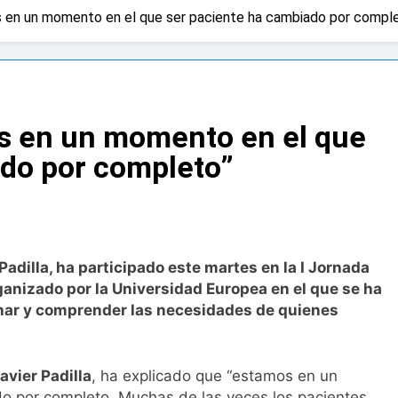
os en un momento en el que ser paciente ha cambiado por compl
za advierten de que mirar el eclipse solar sin protección pued
gundos
na bacteria en el tumor podría ser clave en la personalizació
os en un momento en el que
 importancia de la fotoprotección entre los más pequeños co
ado por completo”
diátrica puede ayudar a aliviar el malestar asociado al cólico
cto de ley del tabaco que amplía los espacios sin humo a ter
Padilla, ha participado este martes en la I Jornada
anizado por la Universidad Europea en el que se ha
ba el proyecto de ley del medicamento: más sostenibilidad, 
char y comprender las necesidades de quienes
ing llega al verano: por qué el magnesio es clave para el bien
avier Padilla
, ha explicado que “estamos en un
o por completo. Muchas de las veces los pacientes