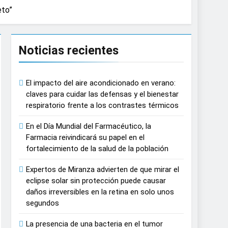
eto”
e causar daños irreversibles en la retina
Noticias recientes
n del tratamiento de pacientes con cáncer
El impacto del aire acondicionado en verano:
n proyecciones de películas de los
claves para cuidar las defensas y el bienestar
respiratorio frente a los contrastes térmicos
 del lactante
En el Día Mundial del Farmacéutico, la
Farmacia reivindicará su papel en el
razas, playas y otros espacios al aire
fortalecimiento de la salud de la población
Expertos de Miranza advierten de que mirar el
autonomía estratégica y modernización
eclipse solar sin protección puede causar
daños irreversibles en la retina en solo unos
segundos
estar muscular del deportista
La presencia de una bacteria en el tumor