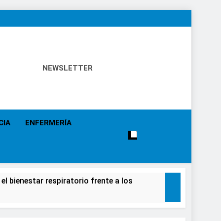
NEWSLETTER
 Política Sanitaria, Industria Farmacéutica, Atención
alistas, Farmacia, Etc…
CIA
ENFERMERÍA
el bienestar respiratorio frente a los
alecimiento de la salud de la población