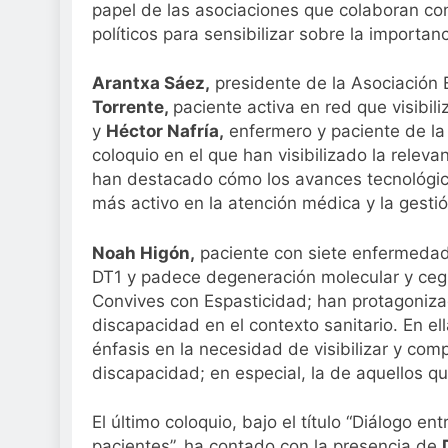
papel de las asociaciones que colaboran con
políticos para sensibilizar sobre la importan
Arantxa Sáez,
presidente de la Asociación 
Torrente,
paciente activa en red que visibil
y
Héctor Nafría,
enfermero y paciente de l
coloquio en el que han visibilizado la releva
han destacado cómo los avances tecnológico
más activo en la atención médica y la gestió
Noah Higón,
paciente con siete enfermeda
DT1 y padece degeneración molecular y ceg
Convives con Espasticidad; han protagoniza
discapacidad en el contexto sanitario. En el
énfasis en la necesidad de visibilizar y co
discapacidad; en especial, la de aquellos
El último coloquio, bajo el título “Diálogo e
pacientes”, ha contado con la presencia de