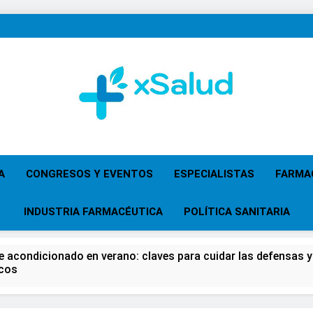
XSalud
Noticias Del Sector Salud. Congresos Y Eventos,
Primaria, Especi
A
CONGRESOS Y EVENTOS
ESPECIALISTAS
FARMA
INDUSTRIA FARMACÉUTICA
POLÍTICA SANITARIA
re acondicionado en verano: claves para cuidar las defensas y 
icos
 del Farmacéutico, la Farmacia reivindicará su papel en el fort