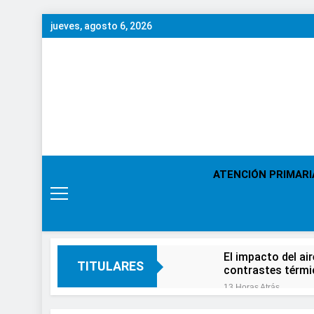
Saltar
jueves, agosto 6, 2026
al
contenido
ATENCIÓN PRIMARI
El impacto del ai
TITULARES
contrastes térm
13 Horas Atrás
En el Día Mundial