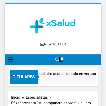
Saltar
al
contenido
XSalud
Noticias Del Sector Salud. Congresos Y
NEWSLETTER
Eventos, Política Sanitaria, Industria
Farmacéutica, Atención Primaria,
Especialistas, Farmacia, Etc…
El impacto del aire acondicionado en verano: claves 
TITULARES
10 Horas Atrás
Inicio
Especialistas
Pfizer presenta “Mi compañera de vida”, un libro