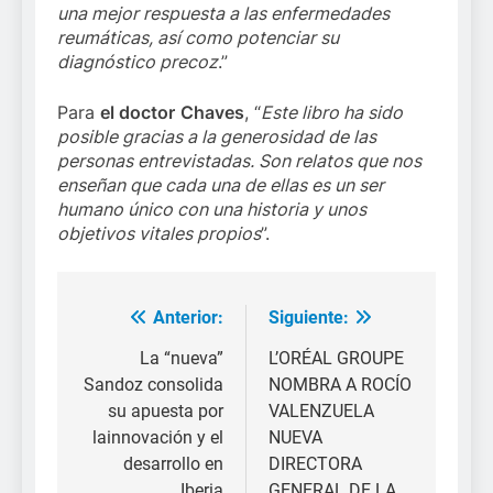
una mejor respuesta a las enfermedades
reumáticas, así como potenciar su
diagnóstico precoz
.”
Para
el doctor
Chaves
, “
Este libro ha sido
posible gracias a la generosidad de las
personas entrevistadas. Son relatos que nos
enseñan que cada una de ellas es un ser
humano único con una historia y unos
objetivos vitales propios
”.
Anterior:
Siguiente:
Navegación
de
La “nueva”
L’ORÉAL GROUPE
Sandoz consolida
NOMBRA A ROCÍO
entradas
su apuesta por
VALENZUELA
lainnovación y el
NUEVA
desarrollo en
DIRECTORA
Iberia
GENERAL DE LA