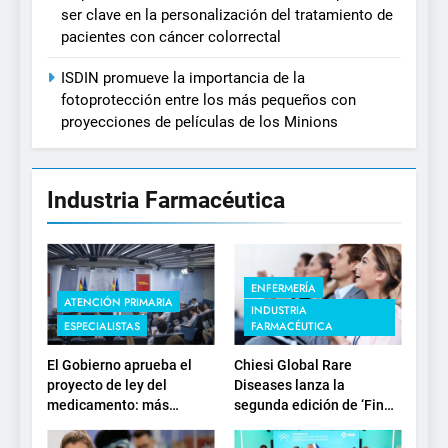
ser clave en la personalización del tratamiento de
pacientes con cáncer colorrectal
ISDIN promueve la importancia de la
fotoprotección entre los más pequeños con
proyecciones de películas de los Minions
Industria Farmacéutica
ENFERMERÍA
ATENCIÓN PRIMARIA
INDUSTRIA
ESPECIALISTAS
FARMACÉUTICA
El Gobierno aprueba el
Chiesi Global Rare
proyecto de ley del
Diseases lanza la
medicamento: más
segunda edición de ‘Find
sostenibilidad, autonomía
For Rare’ para impulsar la
estratégica y
investigación en