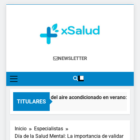
Saltar
al
contenido
XSalud
Noticias Del Sector Salud. Congresos Y
NEWSLETTER
Eventos, Política Sanitaria, Industria
Farmacéutica, Atención Primaria,
Especialistas, Farmacia, Etc…
El impacto del aire acondicionado en verano: claves p
TITULARES
2 Días Atrás
Inicio
Especialistas
Día de la Salud Mental: La importancia de validar