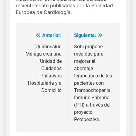
recientemente publicadas por la Sociedad
Europea de Cardiología.
Anterior:
Siguiente:
Navegación
de
Quirónsalud
Sobi propone
Málaga crea una
medidas para
entradas
Unidad de
mejorar el
Cuidados
abordaje
Paliativos
terapéutico de los
Hospitalaria y a
pacientes con
Domicilio
Trombocitopenia
Inmune Primaria
(PTI) a través del
proyecto
Perspectiva