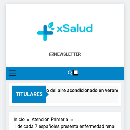
Saltar
al
contenido
XSalud
Noticias Del Sector Salud. Congresos Y
NEWSLETTER
Eventos, Política Sanitaria, Industria
Farmacéutica, Atención Primaria,
Especialistas, Farmacia, Etc…
El impacto del aire acondicionado en verano: claves
TITULARES
4 Días Atrás
Inicio
Atención Primaria
1 de cada 7 españoles presenta enfermedad renal