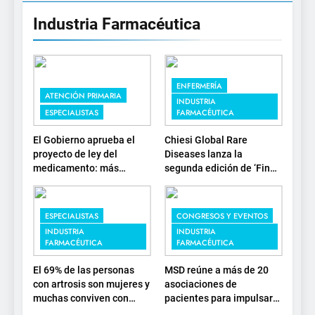
Industria Farmacéutica
ENFERMERÍA
ATENCIÓN PRIMARIA
INDUSTRIA
ESPECIALISTAS
FARMACÉUTICA
El Gobierno aprueba el
Chiesi Global Rare
proyecto de ley del
Diseases lanza la
medicamento: más
segunda edición de ‘Find
sostenibilidad, autonomía
For Rare’ para impulsar la
estratégica y
investigación en
modernización para el
enfermedades de
ESPECIALISTAS
CONGRESOS Y EVENTOS
SNS
depósito lisosomal
INDUSTRIA
INDUSTRIA
FARMACÉUTICA
FARMACÉUTICA
El 69% de las personas
MSD reúne a más de 20
con artrosis son mujeres y
asociaciones de
muchas conviven con
pacientes para impulsar
dolor y rigidez a partir de
el diálogo sobre el