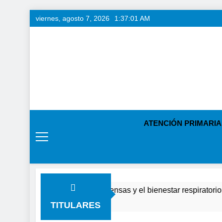
Saltar
viernes, agosto 7, 2026
1:37:02 AM
al
contenido
ATENCIÓN PRIMARIA
ara cuidar las defensas y el bienestar respiratorio frente a los 
TITULARES