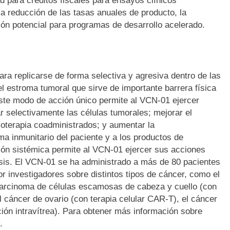
ad para créditos fiscales para ensayos clínicos
 la reducción de las tasas anuales de producto, la
ción potencial para programas de desarrollo acelerado.
ra replicarse de forma selectiva y agresiva dentro de las
el estroma tumoral que sirve de importante barrera física
Este modo de acción único permite al VCN-01 ejercer
sar selectivamente las células tumorales; mejorar el
ioterapia coadministrados; y aumentar la
ma inmunitario del paciente y a los productos de
ión sistémica permite al VCN-01 ejercer sus acciones
asis. El VCN-01 se ha administrado a más de 80 pacientes
r investigadores sobre distintos tipos de cáncer, como el
carcinoma de células escamosas de cabeza y cuello (con
el cáncer de ovario (con terapia celular CAR-T), el cáncer
ción intravítrea). Para obtener más información sobre
.