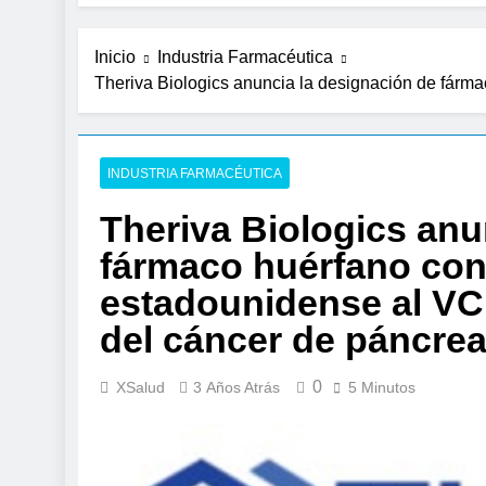
Inicio
Industria Farmacéutica
Theriva Biologics anuncia la designación de fárm
INDUSTRIA FARMACÉUTICA
Theriva Biologics anu
fármaco huérfano con
estadounidense al VCN
del cáncer de páncre
0
XSalud
3 Años Atrás
5 Minutos