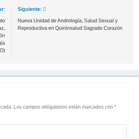
or:
Siguiente:
uto
Nueva Unidad de Andrología, Salud Sexual y
az,
Reproductiva en Quirónsalud Sagrado Corazón
ión
gía
O)
icada.
Los campos obligatorios están marcados con
*