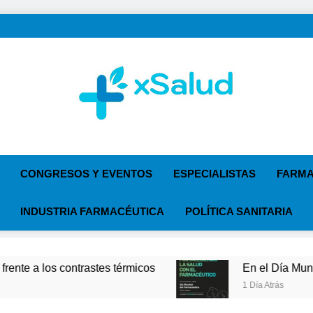
XSalud
Noticias Del Sector Salud. Congresos Y Eventos, Polí
Especialist
CONGRESOS Y EVENTOS
ESPECIALISTAS
FARMA
INDUSTRIA FARMACÉUTICA
POLÍTICA SANITARIA
contrastes térmicos
En el Día Mundial del Farma
1 Día Atrás