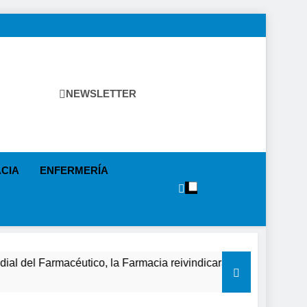
NEWSLETTER
tica Sanitaria, Industria Farmacéutica, Atención Primaria,
as, Farmacia, Etc…
CIA
ENFERMERÍA
céutico, la Farmacia reivindicará su papel en el fortalecimient