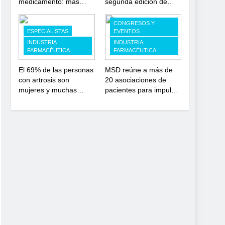
medicamento: más
segunda edición de
sostenibilidad,
‘Find For Rare’ para
autonomía estratégica
impulsar la
CONGRESOS Y
y modernización para el
investigación en
ESPECIALISTAS
EVENTOS
SNS
enfermedades de
INDUSTRIA
INDUSTRIA
FARMACÉUTICA
FARMACÉUTICA
depósito lisosomal
El 69% de las personas
MSD reúne a más de
con artrosis son
20 asociaciones de
mujeres y muchas
pacientes para impulsar
conviven con dolor y
el diálogo sobre el
rigidez a partir de los
presente y el futuro del
50, en plena etapa
movimiento asociativo
laboral