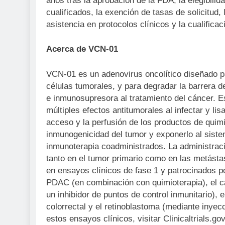
años tras la aprobación de la FDA, la elegibilid
cualificados, la exención de tasas de solicitud,
asistencia en protocolos clínicos y la cualifica
Acerca de VCN-01
VCN-01 es un adenovirus oncolítico diseñado pa
células tumorales, y para degradar la barrera d
e inmunosupresora al tratamiento del cáncer. 
múltiples efectos antitumorales al infectar y li
acceso y la perfusión de los productos de quim
inmunogenicidad del tumor y exponerlo al siste
inmunoterapia coadministrados. La administrac
tanto en el tumor primario como en las metást
en ensayos clínicos de fase 1 y patrocinados po
PDAC (en combinación con quimioterapia), el 
un inhibidor de puntos de control inmunitario), 
colorrectal y el retinoblastoma (mediante inyec
estos ensayos clínicos, visitar Clinicaltrials.gov