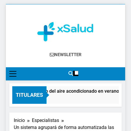
Saltar
al
contenido
XSalud
Noticias Del Sector Salud. Congresos Y
NEWSLETTER
Eventos, Política Sanitaria, Industria
Farmacéutica, Atención Primaria,
Especialistas, Farmacia, Etc…
El impacto del aire acondicionado en verano: claves 
TITULARES
3 Días Atrás
Inicio
Especialistas
Un sistema agrupará de forma automatizada las