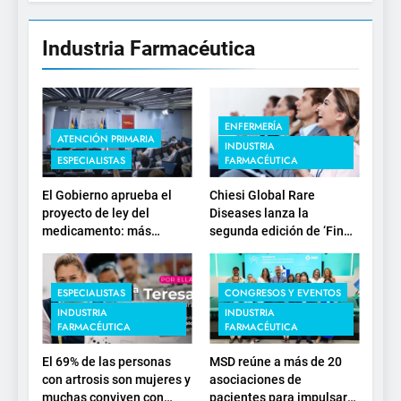
Industria Farmacéutica
ENFERMERÍA
ATENCIÓN PRIMARIA
INDUSTRIA
ESPECIALISTAS
FARMACÉUTICA
El Gobierno aprueba el
Chiesi Global Rare
proyecto de ley del
Diseases lanza la
medicamento: más
segunda edición de ‘Find
sostenibilidad, autonomía
For Rare’ para impulsar la
estratégica y
investigación en
modernización para el
enfermedades de
ESPECIALISTAS
CONGRESOS Y EVENTOS
SNS
depósito lisosomal
INDUSTRIA
INDUSTRIA
FARMACÉUTICA
FARMACÉUTICA
El 69% de las personas
MSD reúne a más de 20
con artrosis son mujeres y
asociaciones de
muchas conviven con
pacientes para impulsar