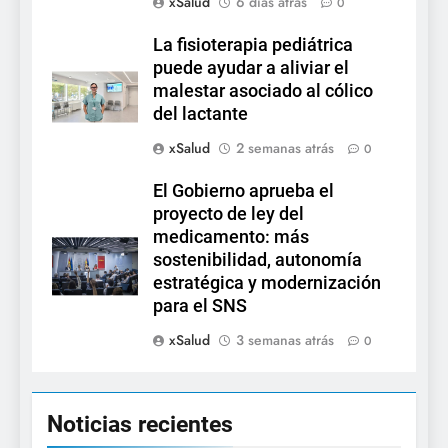
xSalud
6 días atrás
0
La fisioterapia pediátrica
puede ayudar a aliviar el
malestar asociado al cólico
del lactante
xSalud
2 semanas atrás
0
El Gobierno aprueba el
proyecto de ley del
medicamento: más
sostenibilidad, autonomía
estratégica y modernización
para el SNS
xSalud
3 semanas atrás
0
Noticias recientes