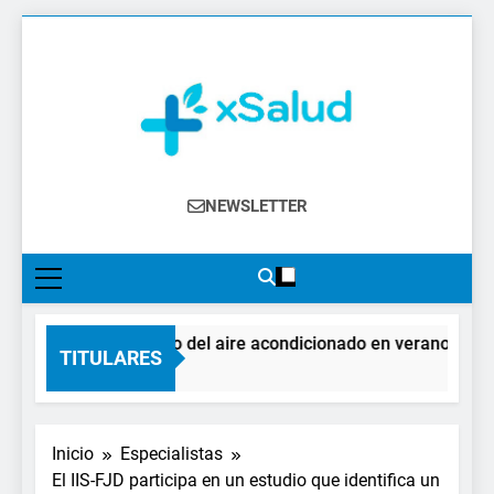
Saltar
al
contenido
XSalud
Noticias Del Sector Salud. Congresos Y
NEWSLETTER
Eventos, Política Sanitaria, Industria
Farmacéutica, Atención Primaria,
Especialistas, Farmacia, Etc…
El impacto del aire acondicionado en verano: claves 
TITULARES
3 Días Atrás
Inicio
Especialistas
El IIS-FJD participa en un estudio que identifica un