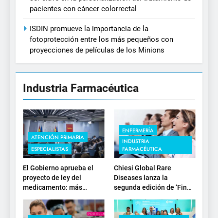
pacientes con cáncer colorrectal
ISDIN promueve la importancia de la
fotoprotección entre los más pequeños con
proyecciones de películas de los Minions
Industria Farmacéutica
ENFERMERÍA
ATENCIÓN PRIMARIA
INDUSTRIA
ESPECIALISTAS
FARMACÉUTICA
El Gobierno aprueba el
Chiesi Global Rare
proyecto de ley del
Diseases lanza la
medicamento: más
segunda edición de ‘Find
sostenibilidad, autonomía
For Rare’ para impulsar la
estratégica y
investigación en
modernización para el
enfermedades de