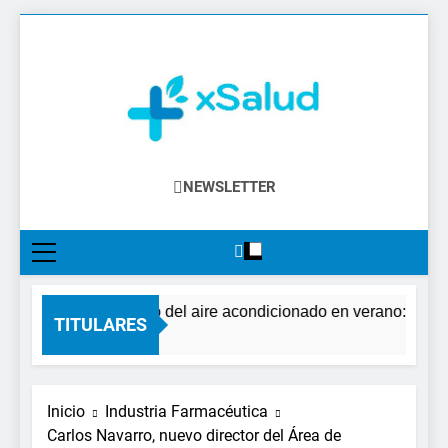
Saltar
al
contenido
XSalud
Noticias Del Sector Salud. Congresos Y
NEWSLETTER
Eventos, Política Sanitaria, Industria
Farmacéutica, Atención Primaria,
Especialistas, Farmacia, Etc…
El impacto del aire acondicionado en verano: claves p
TITULARES
1 Día Atrás
Inicio
Industria Farmacéutica
Carlos Navarro, nuevo director del Área de