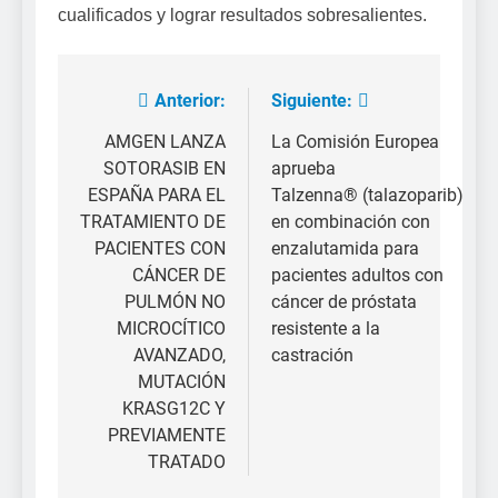
cualificados y lograr resultados sobresalientes.
Anterior:
Siguiente:
Navegación
de
AMGEN LANZA
La Comisión Europea
SOTORASIB EN
aprueba
entradas
ESPAÑA PARA EL
Talzenna® (talazoparib)
TRATAMIENTO DE
en combinación con
PACIENTES CON
enzalutamida para
CÁNCER DE
pacientes adultos con
PULMÓN NO
cáncer de próstata
MICROCÍTICO
resistente a la
AVANZADO,
castración
MUTACIÓN
KRASG12C Y
PREVIAMENTE
TRATADO