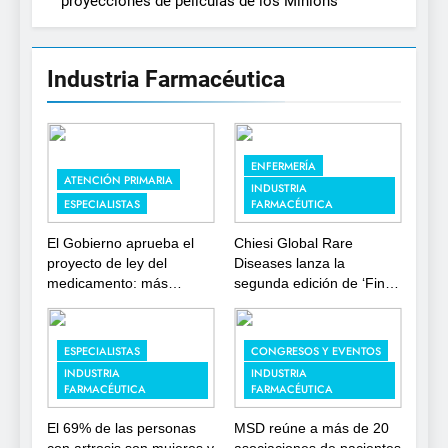
proyecciones de películas de los Minions
Industria Farmacéutica
ENFERMERÍA
ATENCIÓN PRIMARIA
INDUSTRIA
ESPECIALISTAS
FARMACÉUTICA
El Gobierno aprueba el
Chiesi Global Rare
proyecto de ley del
Diseases lanza la
medicamento: más
segunda edición de ‘Find
sostenibilidad, autonomía
For Rare’ para impulsar la
estratégica y
investigación en
modernización para el
enfermedades de
ESPECIALISTAS
CONGRESOS Y EVENTOS
SNS
depósito lisosomal
INDUSTRIA
INDUSTRIA
FARMACÉUTICA
FARMACÉUTICA
El 69% de las personas
MSD reúne a más de 20
con artrosis son mujeres y
asociaciones de pacientes