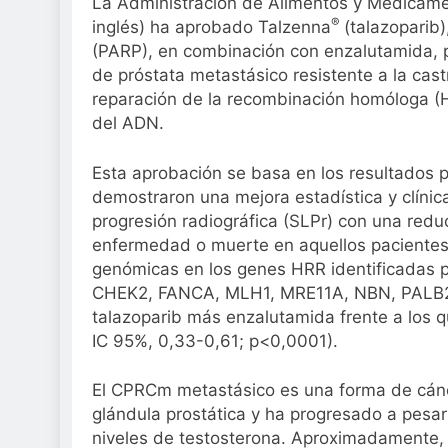
La Administración de Alimentos y Medicame
Sanidad publica e
®
inglés) ha aprobado Talzenna
(talazoparib)
2 Semanas Atrás
(PARP), en combinación con enzalutamida, p
de próstata metastásico resistente a la ca
reparación de la recombinación homóloga (HR
del ADN.
Esta aprobación se basa en los resultados 
demostraron una mejora estadística y clínica
progresión radiográfica (SLPr) con una redu
enfermedad o muerte en aquellos pacient
genómicas en los genes HRR identificadas
CHEK2, FANCA, MLH1, MRE11A, NBN, PALB2 
talazoparib más enzalutamida frente a los 
IC 95%, 0,33-0,61; p<0,0001).
El CPRCm metastásico es una forma de cánc
glándula prostática y ha progresado a pesar 
niveles de testosterona. Aproximadamente, 