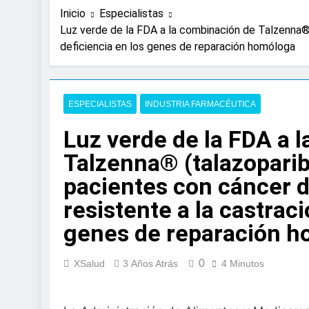
23 Horas Atrás
Inicio
Especialistas
Expertos de Miranza
Luz verde de la FDA a la combinación de Talzenna®
solo unos segund
deficiencia en los genes de reparación homóloga
2 Días Atrás
La presencia de un
colorrectal
3 Días Atrás
ESPECIALISTAS
INDUSTRIA FARMACÉUTICA
ISDIN promueve la
Minions
Luz verde de la FDA a 
1 Semana Atrás
Talzenna® (talazoparib
La fisioterapia pe
pacientes con cáncer d
1 Semana Atrás
Aprobado el proye
resistente a la castrac
libre
genes de reparación 
2 Semanas Atrás
El Gobierno apru
para el SNS
0
XSalud
3 Años Atrás
4 Minutos
2 Semanas Atrás
La fiebre del runn
2 Semanas Atrás