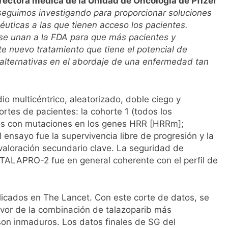
rectora médica de la Unidad de Oncología de Pfizer
eguimos investigando para proporcionar soluciones
uticas a las que tienen acceso los pacientes.
se unan a la FDA para que más pacientes y
te nuevo tratamiento que tiene el potencial de
 alternativas en el abordaje de una enfermedad tan
 multicéntrico, aleatorizado, doble ciego y
rtes de pacientes: la cohorte 1 (todos los
llos con mutaciones en los genes HRR [HRRm];
el ensayo fue la supervivencia libre de progresión y la
 valoración secundario clave. La seguridad de
TALAPRO-2 fue en general coherente con el perfil de
licados en The Lancet. Con este corte de datos, se
vor de la combinación de talazoparib más
on inmaduros. Los datos finales de SG del