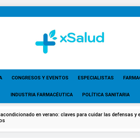
XSalud
Noticias Del Sector Salud. Congresos Y Eventos,
Primaria, Especi
A
CONGRESOS Y EVENTOS
ESPECIALISTAS
FARMA
INDUSTRIA FARMACÉUTICA
POLÍTICA SANITARIA
 acondicionado en verano: claves para cuidar las defensas y el
os
 del Farmacéutico, la Farmacia reivindicará su papel en el fort