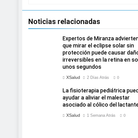
Noticias relacionadas
Expertos de Miranza advierte
que mirar el eclipse solar sin
protección puede causar dañ
irreversibles en la retina en so
unos segundos
XSalud
2 Días Atrás
0
La fisioterapia pediátrica pue
ayudar a aliviar el malestar
asociado al cólico del lactant
XSalud
1 Semana Atrás
0