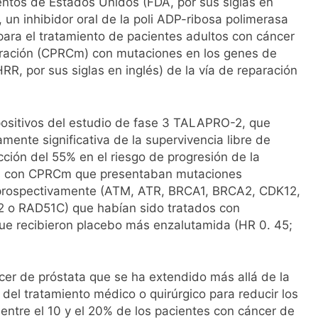
ntos de Estados Unidos (FDA, por sus siglas en
l primer análisis nacional sobre la situación de las TCAE en 
, un inhibidor oral de la poli ADP-ribosa polimerasa
ara el tratamiento de pacientes adultos con cáncer
stración (CPRCm) con mutaciones en los genes de
R, por sus siglas en inglés) de la vía de reparación
positivos del estudio de fase 3 TALAPRO-2, que
mente significativa de la supervivencia libre de
cción del 55% en el riesgo de progresión de la
es con CPRCm que presentaban mutaciones
 prospectivamente (ATM, ATR, BRCA1, BRCA2, CDK12,
o RAD51C) que habían sido tratados con
que recibieron placebo más enzalutamida (HR 0. 45;
er de próstata que se ha extendido más allá de la
del tratamiento médico o quirúrgico para reducir los
entre el 10 y el 20% de los pacientes con cáncer de