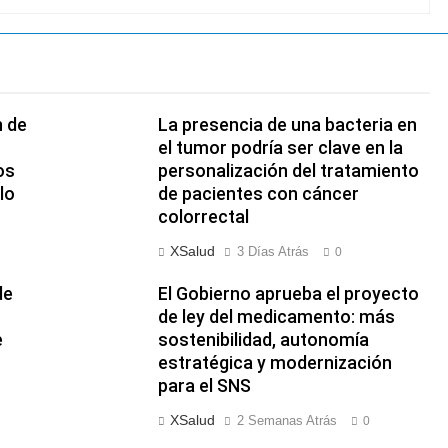
n de
La presencia de una bacteria en
el tumor podría ser clave en la
os
personalización del tratamiento
lo
de pacientes con cáncer
colorrectal
XSalud
3 Días Atrás
0
de
El Gobierno aprueba el proyecto
de ley del medicamento: más
e
sostenibilidad, autonomía
estratégica y modernización
para el SNS
XSalud
2 Semanas Atrás
0