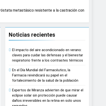
causar daños irreversibles en la retina en
róstata metastásico resistente a la castración con
n del tratamiento de pacientes con cáncer
Noticias recientes
n proyecciones de películas de los
El impacto del aire acondicionado en verano:
 del lactante
claves para cuidar las defensas y el bienestar
respiratorio frente a los contrastes térmicos
razas, playas y otros espacios al aire
En el Día Mundial del Farmacéutico, la
Farmacia reivindicará su papel en el
fortalecimiento de la salud de la población
 autonomía estratégica y modernización
Expertos de Miranza advierten de que mirar el
eclipse solar sin protección puede causar
estar muscular del deportista
daños irreversibles en la retina en solo unos
segundos