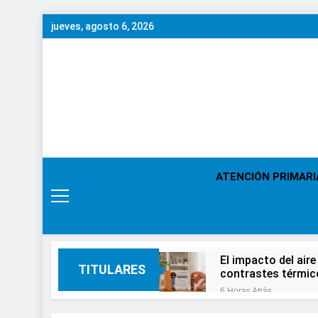
Saltar
jueves, agosto 6, 2026
al
contenido
ATENCIÓN PRIMARI
El impacto del aire
TITULARES
contrastes térmic
6 Horas Atrás
En el Día Mundial