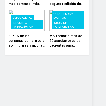
medicamento: más
segunda edición de
sostenibilidad,
‘Find For Rare’ para
autonomía
impulsar la
CONGRESOS Y
estratégica y
investigación en
ESPECIALISTAS
EVENTOS
modernización para el
enfermedades de
INDUSTRIA
INDUSTRIA
FARMACÉUTICA
FARMACÉUTICA
SNS
depósito lisosomal
El 69% de las
MSD reúne a más de
personas con artrosis
20 asociaciones de
son mujeres y muchas
pacientes para
conviven con dolor y
impulsar el diálogo
rigidez a partir de los
sobre el presente y el
50, en plena etapa
futuro del movimiento
laboral
asociativo