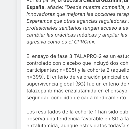
Por su parte, la
doctora Cecilia Guzmán, di
España
, añade: “
Desde nuestra compañía, s
innovadoras que mejoren las opciones terapé
Esperamos que otras agencias reguladoras 
profesionales sanitarios tengan acceso a es
cambiar las prácticas médicas y ampliar las
agresiva como es el CPRCm».
El ensayo de fase 3 TALAPRO-2 es un estudio
controlado con placebo que incluyó dos coho
participantes; n=805) y la cohorte 2 (aque
n=399). El criterio de valoración principal d
supervivencia global (SG) fue un criterio de
talazoparib más enzalutamida en el ensayo 
seguridad conocido de cada medicamento.
Los resultados de la cohorte 1 han sido pub
observa una tendencia favorable en SG a fa
enzalutamida, aunque estos datos todavía s