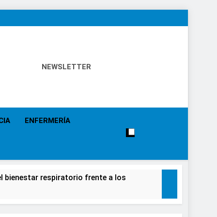
NEWSLETTER
 Política Sanitaria, Industria Farmacéutica, Atención
alistas, Farmacia, Etc…
CIA
ENFERMERÍA
 bienestar respiratorio frente a los
alecimiento de la salud de la población