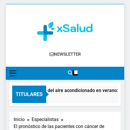
Saltar
al
contenido
XSalud
Noticias Del Sector Salud. Congresos Y
NEWSLETTER
Eventos, Política Sanitaria, Industria
Farmacéutica, Atención Primaria,
Especialistas, Farmacia, Etc…
El impacto del aire acondicionado en verano: claves p
TITULARES
4 Días Atrás
Inicio
Especialistas
El pronóstico de las pacientes con cáncer de