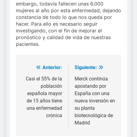
embargo, todavía fallecen unas 6.000
mujeres al año por esta enfermedad, dejando
constancia de todo lo que nos queda por
hacer. Para ello es necesario seguir
investigando, con el fin de mejorar el
pronóstico y calidad de vida de nuestras
pacientes.
Anterior:
Siguiente:
Navegación
de
Casi el 55% de la
Merck continúa
población
apostando por
entradas
española mayor
España con una
de 15 años tiene
nueva inversión en
una enfermedad
su planta
crónica
biotecnológica de
Madrid