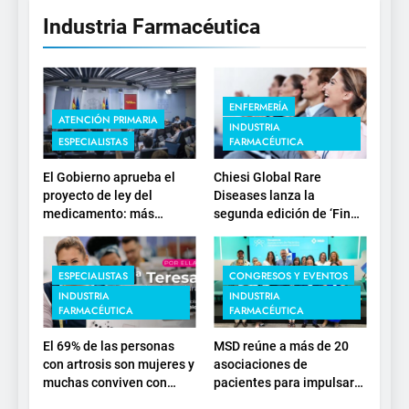
Industria Farmacéutica
ENFERMERÍA
ATENCIÓN PRIMARIA
INDUSTRIA
ESPECIALISTAS
FARMACÉUTICA
El Gobierno aprueba el
Chiesi Global Rare
proyecto de ley del
Diseases lanza la
medicamento: más
segunda edición de ‘Find
sostenibilidad, autonomía
For Rare’ para impulsar la
estratégica y
investigación en
modernización para el
enfermedades de
ESPECIALISTAS
CONGRESOS Y EVENTOS
SNS
depósito lisosomal
INDUSTRIA
INDUSTRIA
FARMACÉUTICA
FARMACÉUTICA
El 69% de las personas
MSD reúne a más de 20
con artrosis son mujeres y
asociaciones de
muchas conviven con
pacientes para impulsar
dolor y rigidez a partir de
el diálogo sobre el