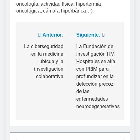
oncología, actividad física, hipertermia
oncológica, cámara hiperbárica…).
Navegación
Anterior:
Siguiente:
de
La ciberseguridad
La Fundación de
en la medicina
Investigación HM
entradas
ubicua y la
Hospitales se alía
investigación
con PRIM para
colaborativa
profundizar en la
detección precoz
de las
enfermedades
neurodegenerativas