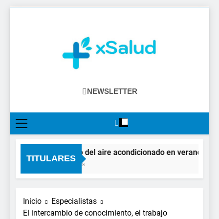
Saltar
al
contenido
XSalud
Noticias Del Sector Salud. Congresos Y
NEWSLETTER
Eventos, Política Sanitaria, Industria
Farmacéutica, Atención Primaria,
Especialistas, Farmacia, Etc…
El impacto del aire acondicionado en verano: claves
TITULARES
11 Horas Atrás
Inicio
Especialistas
El intercambio de conocimiento, el trabajo