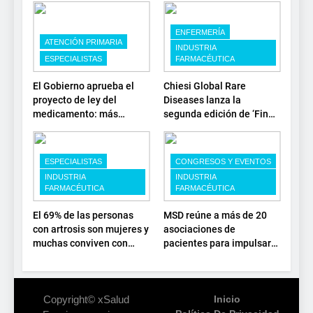
ENFERMERÍA
ATENCIÓN PRIMARIA
INDUSTRIA
ESPECIALISTAS
FARMACÉUTICA
El Gobierno aprueba el
Chiesi Global Rare
proyecto de ley del
Diseases lanza la
medicamento: más
segunda edición de ‘Find
sostenibilidad, autonomía
For Rare’ para impulsar la
estratégica y
investigación en
modernización para el
enfermedades de
ESPECIALISTAS
CONGRESOS Y EVENTOS
SNS
depósito lisosomal
INDUSTRIA
INDUSTRIA
FARMACÉUTICA
FARMACÉUTICA
El 69% de las personas
MSD reúne a más de 20
con artrosis son mujeres y
asociaciones de
muchas conviven con
pacientes para impulsar
dolor y rigidez a partir de
el diálogo sobre el
los 50, en plena etapa
presente y el futuro del
laboral
movimiento asociativo
Copyright© xSalud
Inicio