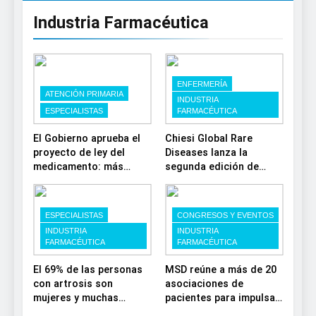
Industria Farmacéutica
ENFERMERÍA
ATENCIÓN PRIMARIA
INDUSTRIA
ESPECIALISTAS
FARMACÉUTICA
El Gobierno aprueba el
Chiesi Global Rare
proyecto de ley del
Diseases lanza la
medicamento: más
segunda edición de
sostenibilidad,
‘Find For Rare’ para
autonomía estratégica y
impulsar la
modernización para el
investigación en
ESPECIALISTAS
CONGRESOS Y EVENTOS
SNS
enfermedades de
INDUSTRIA
INDUSTRIA
depósito lisosomal
FARMACÉUTICA
FARMACÉUTICA
El 69% de las personas
MSD reúne a más de 20
con artrosis son
asociaciones de
mujeres y muchas
pacientes para impulsar
conviven con dolor y
el diálogo sobre el