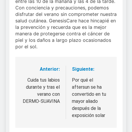
entre las 10 de la mañana y las 4 de la tarde.
Con conciencia y precauciones, podemos
disfrutar del verano sin comprometer nuestra
salud cutánea. GenesisCare hace hincapié en
la prevención y recuerda que es la mejor
manera de protegerse contra el cáncer de
piel y los daños a largo plazo ocasionados
por el sol.
Anterior:
Siguiente:
Navegación
de
Cuida tus labios
Por qué el
durante y tras el
aftersun se ha
entradas
verano con
convertido en tu
DERMO-SUAVINA
mayor aliado
después de la
exposición solar