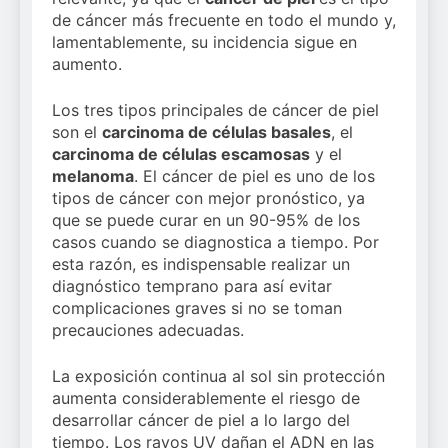
primer análisis
estratégica y
bienestar
de cáncer más frecuente en todo el mundo y,
nacional sobre la
modernización
2 Semanas Atrás
muscular del
lamentablemente, su incidencia sigue en
situación de las TCAE
para el SNS
deportista
aumento.
en España
Los tres tipos principales de cáncer de piel
son el
carcinoma de células basales
, el
carcinoma de células escamosas
y el
melanoma
. El cáncer de piel es uno de los
tipos de cáncer con mejor pronóstico, ya
que se puede curar en un 90-95% de los
casos cuando se diagnostica a tiempo. Por
esta razón, es indispensable realizar un
diagnóstico temprano para así evitar
complicaciones graves si no se toman
precauciones adecuadas.
La exposición continua al sol sin protección
aumenta considerablemente el riesgo de
desarrollar cáncer de piel a lo largo del
tiempo. Los rayos UV dañan el ADN en las