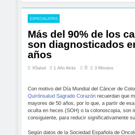
3 Días Atrás
La presencia de un
colorrectal
ESPECIALISTAS
4 Días Atrás
Más del 90% de los c
ISDIN promueve la
1 Semana Atrás
son diagnosticados e
La fisioterapia pe
años
1 Semana Atrás
Aprobado el proyec
0
XSalud
1 Año Atrás
3 Minutos
2 Semanas Atrás
El Gobierno aprue
el SNS
Con motivo del Día Mundial del Cáncer de Colo
2 Semanas Atrás
Quirónsalud Sagrado Corazón
recuerdan que má
La fiebre del runn
mayores de 50 años, por lo que, a partir de es
2 Semanas Atrás
oculta en heces (SOH) o la colonoscopia, son i
Sanidad publica e
consiguiente, para reducir significativamente su
3 Semanas Atrás
Según datos de la Sociedad Española de Oncolo