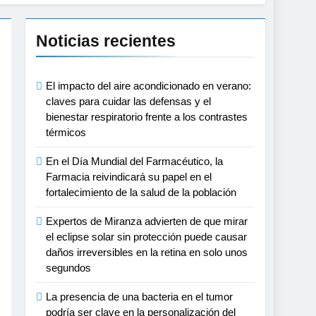
el tratamiento de pacientes con cáncer
Noticias recientes
proyecciones de películas de los Minions
El impacto del aire acondicionado en verano:
claves para cuidar las defensas y el
 lactante
bienestar respiratorio frente a los contrastes
térmicos
s, playas y otros espacios al aire libre
En el Día Mundial del Farmacéutico, la
Farmacia reivindicará su papel en el
tonomía estratégica y modernización para
fortalecimiento de la salud de la población
Expertos de Miranza advierten de que mirar
tar muscular del deportista
el eclipse solar sin protección puede causar
daños irreversibles en la retina en solo unos
spaña
segundos
La presencia de una bacteria en el tumor
podría ser clave en la personalización del