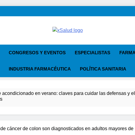
XSalud
Noticias Del Sector Salud. Congresos Y Eve
Primaria, E
CONGRESOS Y EVENTOS
ESPECIALISTAS
FARMA
INDUSTRIA FARMACÉUTICA
POLÍTICA SANITARIA
e acondicionado en verano: claves para cuidar las defensas y el b
os
del Farmacéutico, la Farmacia reivindicará su papel en el forta
a advierten de que mirar el eclipse solar sin protección puede 
 de cáncer de colon son diagnosticados en adultos mayores de
os