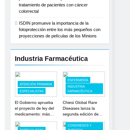
tratamiento de pacientes con cáncer
colorrectal
ISDIN promueve la importancia de la
fotoprotección entre los más pequeños con
proyecciones de películas de los Minions
Industria Farmacéutica
ENFERMERÍA
ATENCIÓN PRIMARIA
INDUSTRIA
ESPECIALISTAS
FARMACÉUTICA
El Gobierno aprueba
Chiesi Global Rare
el proyecto de ley del
Diseases lanza la
medicamento: más
segunda edición de
sostenibilidad,
‘Find For Rare’ para
autonomía estratégica
impulsar la
CONGRESOS Y