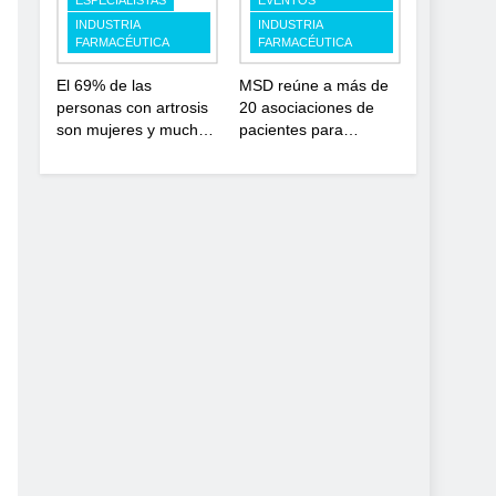
ESPECIALISTAS
EVENTOS
y modernización para
investigación en
INDUSTRIA
INDUSTRIA
el SNS
enfermedades de
FARMACÉUTICA
FARMACÉUTICA
depósito lisosomal
El 69% de las
MSD reúne a más de
personas con artrosis
20 asociaciones de
son mujeres y muchas
pacientes para
conviven con dolor y
impulsar el diálogo
rigidez a partir de los
sobre el presente y el
50, en plena etapa
futuro del movimiento
laboral
asociativo