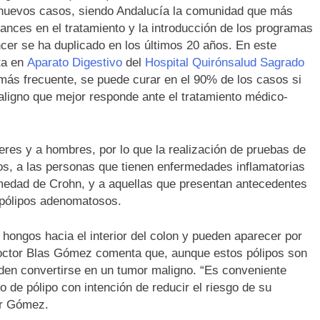
nuevos casos, siendo Andalucía la comunidad que más
vances en el tratamiento y la introducción de los programas
ncer se ha duplicado en los últimos 20 años. En este
sta en
Aparato Digestivo
del
Hospital Quirónsalud Sagrado
 más frecuente, se puede curar en el 90% de los casos si
aligno que mejor responde ante el tratamiento médico-
eres y a hombres, por lo que la realización de pruebas de
, a las personas que tienen enfermedades inflamatorias
ermedad de Crohn, y a aquellas que presentan antecedentes
 pólipos adenomatosos.
hongos hacia el interior del colon y pueden aparecer por
 doctor Blas Gómez comenta que, aunque estos pólipos son
den convertirse en un tumor maligno. “Es conveniente
po de pólipo con intención de reducir el riesgo de su
or Gómez.