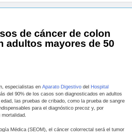
a bacteria en el tumor podría ser clave en la personalización d
asos de cáncer de colon
 importancia de la fotoprotección entre los más pequeños con 
n adultos mayores de 50
diátrica puede ayudar a aliviar el malestar asociado al cólico del
to de ley del tabaco que amplía los espacios sin humo a terraza
ba el proyecto de ley del medicamento: más sostenibilidad, au
n, especialistas en
Aparato Digestivo
del
Hospital
s del 90% de los casos son diagnosticados en adultos
ing llega al verano: por qué el magnesio es clave para el bienes
a edad, las pruebas de cribado, como la prueba de sangre
ndispensables para el diagnóstico precoz y, por
l primer análisis nacional sobre la situación de las TCAE en E
 mortalidad.
gía Médica (SEOM), el cáncer colorrectal será el tumor