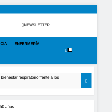
NEWSLETTER
ntos, Política Sanitaria, Industria Farmacéutica, Atención
specialistas, Farmacia, Etc…
CIA
ENFERMERÍA
ienestar respiratorio frente a los
lecimiento de la salud de la población
causar daños irreversibles en la retina en
 50 años