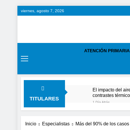
Saltar
viernes, agosto 7, 2026
al
contenido
ATENCIÓN PRIMARIA
El impacto del air
contrastes térmic
TITULARES
1 Día Atrás
En el Día Mundial 
2 Días Atrás
Expertos de Miranz
Inicio
Especialistas
Más del 90% de los casos
solo unos segund