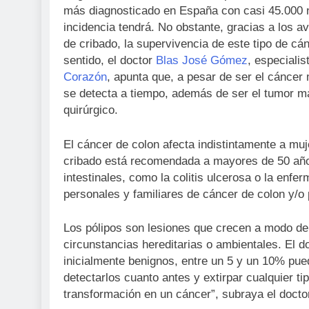
más diagnosticado en España con casi 45.000 
incidencia tendrá. No obstante, gracias a los a
de cribado, la supervivencia de este tipo de cá
sentido, el doctor
Blas José Gómez
, especiali
Corazón
, apunta que, a pesar de ser el cáncer
se detecta a tiempo, además de ser el tumor m
quirúrgico.
El cáncer de colon afecta indistintamente a muj
cribado está recomendada a mayores de 50 años
intestinales, como la colitis ulcerosa o la enf
personales y familiares de cáncer de colon y/o
Los pólipos son lesiones que crecen a modo de 
circunstancias hereditarias o ambientales. El
inicialmente benignos, entre un 5 y un 10% pue
detectarlos cuanto antes y extirpar cualquier ti
transformación en un cáncer”, subraya el doct