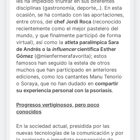
les ha impedido triunfar en sus diferentes
disciplinas (gastronomía, deporte,..). En esta
ocasión, se ha contado con las aportaciones,
entre otros, del
chef Jordi Roca
(reconocido
recientemente como el mejor pastelero del
mundo, y que finalmente participó de forma
virtual), así como la
atleta paralímpica Sara
de Andrés o la
influencer
científica Esther
Gómez
(@mienfermerafavorita); estos
famosos han seguido la estela de otros
muchos que han participado en anteriores
ediciones, como los cantantes Manu Tenorio
o Soraya, que no han dudado en
compartir
su experiencia personal con la psoriasis
.
Progresos vertiginosos, pero poco
conocidos
En la sociedad actual, presidida por las
nuevas tecnologías de la comunicación y por
la acelerada e inmediata propagación de