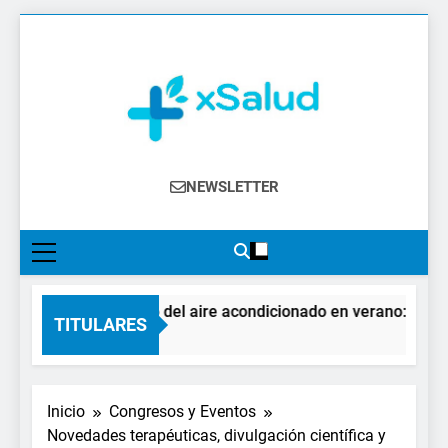
Saltar
al
contenido
XSalud
Noticias Del Sector Salud. Congresos Y
NEWSLETTER
Eventos, Política Sanitaria, Industria
Farmacéutica, Atención Primaria,
Especialistas, Farmacia, Etc…
El impacto del aire acondicionado en verano: claves pa
TITULARES
3 Días Atrás
Inicio
Congresos y Eventos
Novedades terapéuticas, divulgación científica y