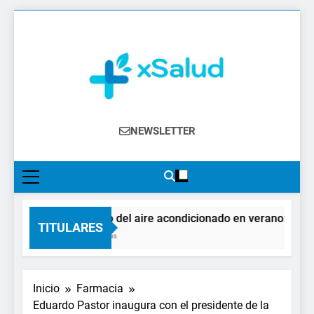
Saltar
al
contenido
XSalud
Noticias Del Sector Salud. Congresos Y
NEWSLETTER
Eventos, Política Sanitaria, Industria
Farmacéutica, Atención Primaria,
Especialistas, Farmacia, Etc…
El impacto del aire acondicionado en verano: claves 
TITULARES
20 Horas Atrás
Inicio
Farmacia
Eduardo Pastor inaugura con el presidente de la