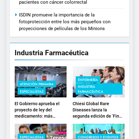
pacientes con cáncer colorrectal
ISDIN promueve la importancia de la
fotoprotección entre los más pequeños con
proyecciones de películas de los Minions
Industria Farmacéutica
ENFERMERÍA
ATENCIÓN PRIMARIA
INDUSTRIA
ESPECIALISTAS
FARMACÉUTICA
El Gobierno aprueba el
Chiesi Global Rare
proyecto de ley del
Diseases lanza la
medicamento: más
segunda edición de ‘Find
sostenibilidad, autonomía
For Rare’ para impulsar la
estratégica y
investigación en
modernización para el
enfermedades de
ESPECIALISTAS
CONGRESOS Y EVENTOS