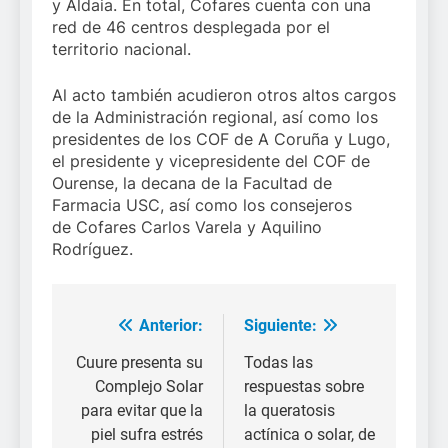
y Aldaia. En total, Cofares cuenta con una
red de 46 centros desplegada por el
territorio nacional.
Al acto también acudieron otros altos cargos
de la Administración regional, así como los
presidentes de los COF de A Coruña y Lugo,
el presidente y vicepresidente del COF de
Ourense, la decana de la Facultad de
Farmacia USC, así como los consejeros
de Cofares Carlos Varela y Aquilino
Rodríguez.
Anterior:
Siguiente:
Navegación
de
Cuure presenta su
Todas las
Complejo Solar
respuestas sobre
entradas
para evitar que la
la queratosis
piel sufra estrés
actínica o solar, de