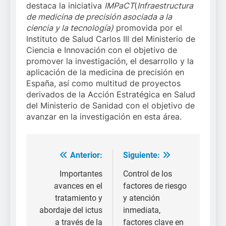
destaca la iniciativa
IMPaCT
(
Infraestructura
de medicina de precisión asociada a la
ciencia y la tecnología)
promovida por el
Instituto de Salud Carlos III del Ministerio de
Ciencia e Innovación con el objetivo de
promover la investigación, el desarrollo y la
aplicación de la medicina de precisión en
España, así como multitud de proyectos
derivados de la Acción Estratégica en Salud
del Ministerio de Sanidad con el objetivo de
avanzar en la investigación en esta área.
Anterior:
Siguiente:
Navegación
de
Importantes
Control de los
avances en el
factores de riesgo
entradas
tratamiento y
y atención
abordaje del ictus
inmediata,
a través de la
factores clave en