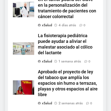
en la personalización del
tratamiento de pacientes con
cáncer colorrectal
xSalud
4 días atrás
0
La fisioterapia pediátrica
puede ayudar a aliviar el
malestar asociado al cólico
del lactante
xSalud
1 semana atrás
0
Aprobado el proyecto de ley
del tabaco que amplía los
espacios sin humo a terrazas,
playas y otros espacios al aire
libre
xSalud
2 semanas atrás
0