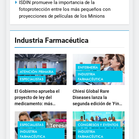
ISDIN promueve la importancia de la
fotoprotección entre los más pequeños con
proyecciones de películas de los Minions
Industria Farmacéutica
ENFERMERÍA
ATENCIÓN PRIMARIA
INDUSTRIA
ESPECIALISTAS
FARMACÉUTICA
El Gobierno aprueba el
Chiesi Global Rare
proyecto de ley del
Diseases lanza la
medicamento: más
segunda edición de ‘Find
sostenibilidad, autonomía
For Rare’ para impulsar la
estratégica y
investigación en
modernización para el
enfermedades de
ESPECIALISTAS
CONGRESOS Y EVENTOS
SNS
depósito lisosomal
INDUSTRIA
INDUSTRIA
FARMACÉUTICA
FARMACÉUTICA