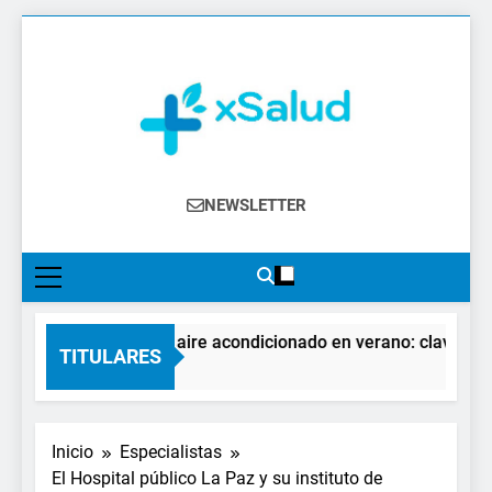
Saltar
al
contenido
XSalud
Noticias Del Sector Salud. Congresos Y
NEWSLETTER
Eventos, Política Sanitaria, Industria
Farmacéutica, Atención Primaria,
Especialistas, Farmacia, Etc…
El impacto del aire acondicionado en verano: claves para c
TITULARES
21 Horas Atrás
Inicio
Especialistas
El Hospital público La Paz y su instituto de