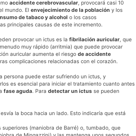
 vista durante el eclipse solar? Los oftalmólogos recuerdan 
como
accidente cerebrovascular
, provocará casi 10
versibles
el mundo. El
envejecimiento de la población
y los
nsumo de tabaco y alcohol
o los casos
as principales causas de este incremento.
den provocar un ictus es la
fibrilación auricular
, que
menudo muy rápido (arritmia) que puede provocar
ción auricular aumenta el riesgo
de accidente
otras complicaciones relacionadas con el corazón.
 persona puede estar sufriendo un ictus, y
los es esencial para iniciar el tratamiento cuanto antes
la
fase aguda
. Para
detectar un ictus
se pueden
desvía la boca hacia un lado. Esto indicaría que está
s superiores (maniobra de Barré) o, tumbado, que
aniobra de Mingazzini) y las mantenga unos segundos.