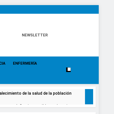
NEWSLETTER
 Política Sanitaria, Industria Farmacéutica, Atención
alistas, Farmacia, Etc…
CIA
ENFERMERÍA
alecimiento de la salud de la población
causar daños irreversibles en la retina en