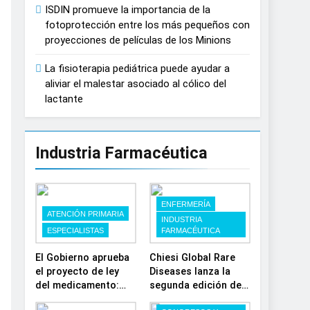
que mirar al Sol sin protección puede
ISDIN promueve la importancia de la
fotoprotección entre los más pequeños con
proyecciones de películas de los Minions
La fisioterapia pediátrica puede ayudar a
aliviar el malestar asociado al cólico del
lactante
Industria Farmacéutica
ENFERMERÍA
ATENCIÓN PRIMARIA
INDUSTRIA
ESPECIALISTAS
FARMACÉUTICA
El Gobierno aprueba
Chiesi Global Rare
el proyecto de ley
Diseases lanza la
del medicamento:
segunda edición de
más sostenibilidad,
‘Find For Rare’ para