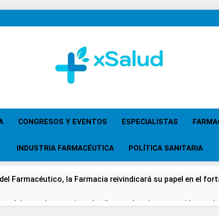
XSalud
Noticias Del Sector Salud. Congresos Y Eventos,
Primaria, Especi
A
CONGRESOS Y EVENTOS
ESPECIALISTAS
FARMA
INDUSTRIA FARMACÉUTICA
POLÍTICA SANITARIA
 del Farmacéutico, la Farmacia reivindicará su papel en el fort
 advierten de que mirar el eclipse solar sin protección puede 
os