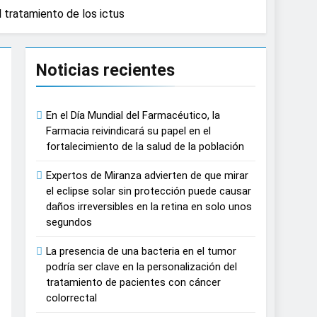
l tratamiento de los ictus
n del tratamiento de pacientes con cáncer
Noticias recientes
on proyecciones de películas de los
En el Día Mundial del Farmacéutico, la
 del lactante
Farmacia reivindicará su papel en el
fortalecimiento de la salud de la población
razas, playas y otros espacios al aire
Expertos de Miranza advierten de que mirar
el eclipse solar sin protección puede causar
 autonomía estratégica y modernización
daños irreversibles en la retina en solo unos
segundos
estar muscular del deportista
La presencia de una bacteria en el tumor
podría ser clave en la personalización del
España
tratamiento de pacientes con cáncer
colorrectal