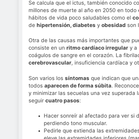
¿Cómo proteger la
Se calcula que el ictus, también conocido 
causar daños irre
millones de muerte al año en 2050 en todo 
2 Semanas Atrás
hábitos de vida poco saludables como el
co
de
hipertensión, diabetes
y
obesidad
son l
Otra de las causas más importantes que pue
consiste en un
ritmo cardíaco irregular
y a 
coágulos de sangre en el corazón. La fibrila
cerebrovascular
, insuficiencia cardíaca y 
Son varios los
síntomas
que indican que una
todos
aparecen de forma súbita
. Reconocer
y minimizar las secuelas una vez superada 
seguir
cuatro pasos
:
Hacer sonreír al afectado para ver si 
perdiendo tono muscular.
Pedirle que extienda las extremidade
eleve las extremidades inferiores (m