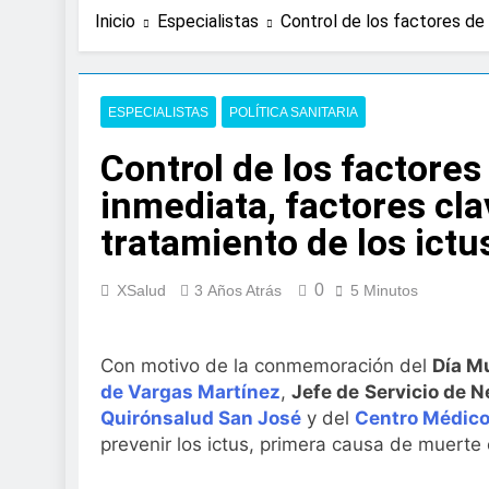
2 Días Atrás
Inicio
Especialistas
Control de los factores de 
La presencia de un
colorrectal
3 Días Atrás
ISDIN promueve la
ESPECIALISTAS
POLÍTICA SANITARIA
Minions
Control de los factores
1 Semana Atrás
La fisioterapia pe
inmediata, factores cla
1 Semana Atrás
tratamiento de los ictu
Aprobado el proye
libre
2 Semanas Atrás
0
XSalud
3 Años Atrás
5 Minutos
El Gobierno apru
para el SNS
2 Semanas Atrás
Con motivo de la conmemoración del
Día Mu
La fiebre del runn
de Vargas Martínez
,
Jefe de
Servicio de N
2 Semanas Atrás
Quirónsalud San José
y del
Centro Médico
Sanidad publica e
prevenir los ictus, primera causa de muerte
2 Semanas Atrás