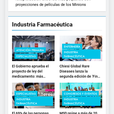
proyecciones de películas de los Minions
Industria Farmacéutica
ENFERMERÍA
ATENCIÓN PRIMARIA
INDUSTRIA
ESPECIALISTAS
FARMACÉUTICA
El Gobierno aprueba el
Chiesi Global Rare
proyecto de ley del
Diseases lanza la
medicamento: más
segunda edición de ‘Find
sostenibilidad, autonomía
For Rare’ para impulsar la
estratégica y
investigación en
modernización para el
enfermedades de
ESPECIALISTAS
CONGRESOS Y EVENTOS
SNS
depósito lisosomal
INDUSTRIA
INDUSTRIA
FARMACÉUTICA
FARMACÉUTICA
El 69% de las personas
MSD reúne a más de 20