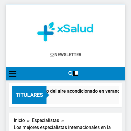
Saltar
al
contenido
XSalud
Noticias Del Sector Salud. Congresos Y
NEWSLETTER
Eventos, Política Sanitaria, Industria
Farmacéutica, Atención Primaria,
Especialistas, Farmacia, Etc…
El impacto del aire acondicionado en verano: claves 
TITULARES
2 Días Atrás
Inicio
Especialistas
Los mejores especialistas internacionales en la