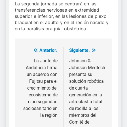
La segunda jornada se centrará en las
transferencias nerviosas en extremidad
superior e inferior, en las lesiones de plexo
braquial en el adulto y en el recién nacido y
en la parálisis braquial obstétrica.
Anterior:
Siguiente:
Navegación
de
La Junta de
Johnson &
Andalucía firma
Johnson Medtech
entradas
un acuerdo con
presenta su
Fujitsu para el
solución robótica
crecimiento del
de cuarta
ecosistema de
generación en la
ciberseguridad
artroplastia total
sociosanitario en
de rodilla a los
la región
miembros del
Comité de