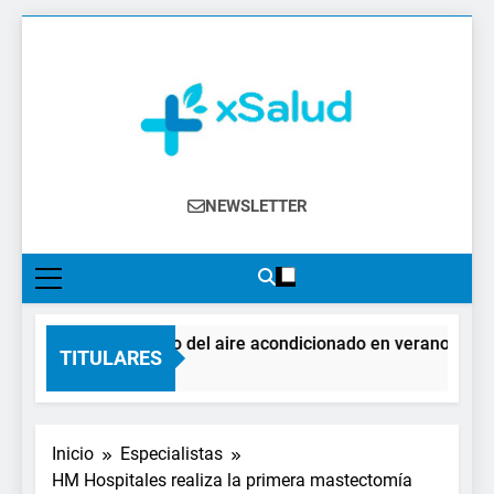
Saltar
al
contenido
XSalud
Noticias Del Sector Salud. Congresos Y
NEWSLETTER
Eventos, Política Sanitaria, Industria
Farmacéutica, Atención Primaria,
Especialistas, Farmacia, Etc…
El impacto del aire acondicionado en verano: claves 
TITULARES
1 Día Atrás
Inicio
Especialistas
HM Hospitales realiza la primera mastectomía