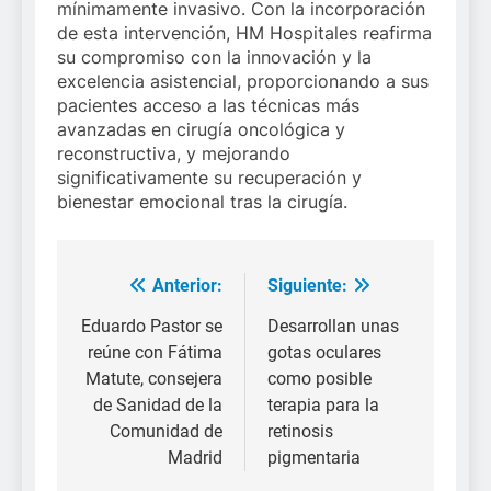
mínimamente invasivo. Con la incorporación
de esta intervención, HM Hospitales reafirma
su compromiso con la innovación y la
excelencia asistencial, proporcionando a sus
pacientes acceso a las técnicas más
avanzadas en cirugía oncológica y
reconstructiva, y mejorando
significativamente su recuperación y
bienestar emocional tras la cirugía.
Anterior:
Siguiente:
Navegación
de
Eduardo Pastor se
Desarrollan unas
reúne con Fátima
gotas oculares
entradas
Matute, consejera
como posible
de Sanidad de la
terapia para la
Comunidad de
retinosis
Madrid
pigmentaria