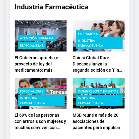
Industria Farmacéutica
ENFERMERÍA
ATENCIÓN PRIMARIA
INDUSTRIA
ESPECIALISTAS
FARMACÉUTICA
El Gobierno aprueba el
Chiesi Global Rare
proyecto de ley del
Diseases lanza la
medicamento: más
segunda edición de ‘Find
sostenibilidad, autonomía
For Rare’ para impulsar la
estratégica y
investigación en
modernización para el
enfermedades de
ESPECIALISTAS
CONGRESOS Y EVENTOS
SNS
depósito lisosomal
INDUSTRIA
INDUSTRIA
FARMACÉUTICA
FARMACÉUTICA
El 69% de las personas
MSD reúne a más de 20
con artrosis son mujeres y
asociaciones de
muchas conviven con
pacientes para impulsar
dolor y rigidez a partir de
el diálogo sobre el