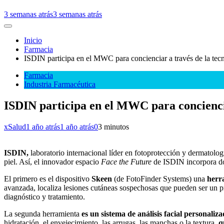
3 semanas atrás
3 semanas atrás
Inicio
Farmacia
ISDIN participa en el MWC para concienciar a través de la tecno
Farmacia
Industria Farmacéutica
ISDIN participa en el MWC para concienciar
xSalud
1 año atrás
1 año atrás
0
3 minutos
ISDIN,
laboratorio internacional líder en fotoprotección y dermatolo
piel. Así, el innovador espacio
Face the Future
de ISDIN incorpora dos
El primero es el dispositivo
Skeen
(de FotoFinder Systems) una
herra
avanzada, localiza lesiones cutáneas sospechosas que pueden ser un 
diagnóstico y tratamiento.
La segunda herramienta
es
un sistema de análisis facial personaliz
hidratación, el envejecimiento, las arrugas, las manchas o la textura,
q