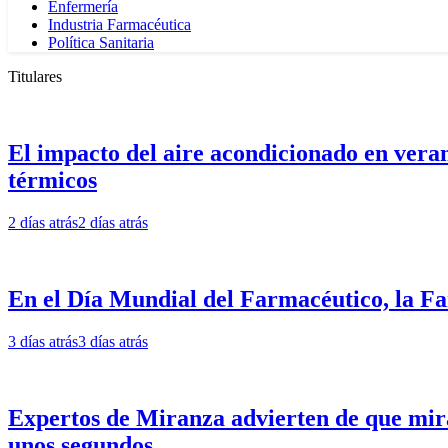
Enfermería
Industria Farmacéutica
Política Sanitaria
Titulares
El impacto del aire acondicionado en verano
térmicos
2 días atrás
2 días atrás
En el Día Mundial del Farmacéutico, la Far
3 días atrás
3 días atrás
Expertos de Miranza advierten de que mirar 
unos segundos