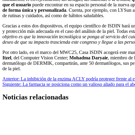
que el usuario
puede encontrar en su espacio personal de la nueva
a
de forma única y personalizada
. Cuenta, por ejemplo, con LYSun as
de rutinas y cuidados, así como de hábitos saludables.
Gracias a estos dos dispositivos, el equipo científico de ISDIN hará un
y protección más adecuada en el caso del análisis de la piel. Todas est
objetivo es que la innovación tecnológica se ponga al servicio del c
deseo de que su impacto trascienda este congreso y llegue a las pers
Por otro lado, en el marco del MWC25, Casa ISDIN acogerá este martes
Itzel
, del Computer Vision Center;
Mohadma Daryaie
, miembro de l
dermatólogo de DERMIK, compartirán, ante 50 dermatólogos, sus perspe
de la piel.
Navegación
Anterior:
La inhibición de la enzima ACLY podría proteger frente al
Siguiente:
La farmacia se posiciona como un valioso aliado para el ab
de
entradas
Noticias relacionadas