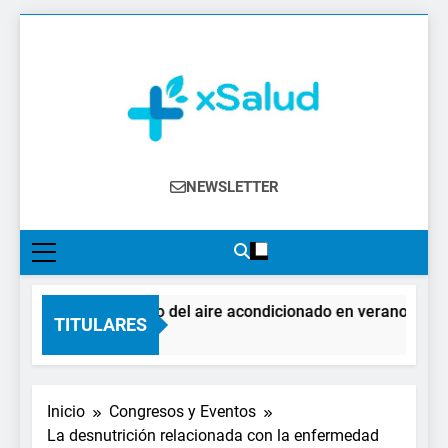
Saltar
al
contenido
XSalud
Noticias Del Sector Salud. Congresos Y
NEWSLETTER
Eventos, Política Sanitaria, Industria
Farmacéutica, Atención Primaria,
Especialistas, Farmacia, Etc…
El impacto del aire acondicionado en verano: claves 
TITULARES
4 Días Atrás
Inicio
Congresos y Eventos
La desnutrición relacionada con la enfermedad