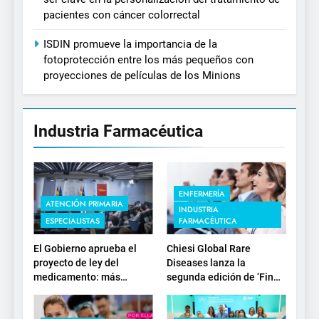
pacientes con cáncer colorrectal
ISDIN promueve la importancia de la
fotoprotección entre los más pequeños con
proyecciones de películas de los Minions
Industria Farmacéutica
ENFERMERÍA
ATENCIÓN PRIMARIA
INDUSTRIA
ESPECIALISTAS
FARMACÉUTICA
El Gobierno aprueba el
Chiesi Global Rare
proyecto de ley del
Diseases lanza la
medicamento: más
segunda edición de ‘Find
sostenibilidad, autonomía
For Rare’ para impulsar la
estratégica y
investigación en