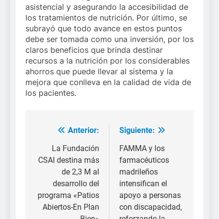
asistencial y asegurando la accesibilidad de
los tratamientos de nutrición. Por último, se
subrayó que todo avance en estos puntos
debe ser tomada como una inversión, por los
claros beneficios que brinda destinar
recursos a la nutrición por los considerables
ahorros que puede llevar al sistema y la
mejora que conlleva en la calidad de vida de
los pacientes.
Anterior:
Siguiente:
Navegación
de
La Fundación
FAMMA y los
CSAI destina más
farmacéuticos
entradas
de 2,3 M al
madrileños
desarrollo del
intensifican el
programa «Patios
apoyo a personas
Abiertos-En Plan
con discapacidad,
Bien»
reforzando la