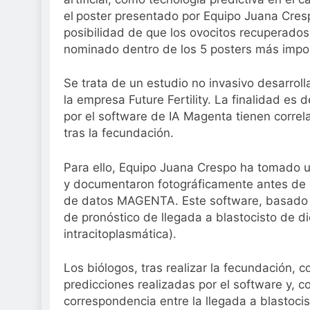
Sanidad publica e
el
poster presentado por Equipo Juana Cresp
2 Semanas Atrás
posibilidad de que los ovocitos recuperados 
nominado dentro de los 5 posters más impo
Se trata de un estudio no invasivo desarrol
la empresa Future Fertility. La finalidad es
por el software de IA Magenta tienen correla
tras la fecundación.
Para ello, Equipo Juana Crespo ha tomado 
y documentaron fotográficamente antes de r
de datos MAGENTA. Este software, basado e
de pronóstico de llegada a blastocisto de di
intracitoplasmática).
Los biólogos, tras realizar la fecundación, 
predicciones realizadas por el software y, 
correspondencia entre la llegada a blastoci