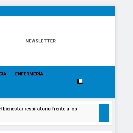
NEWSLETTER
 Política Sanitaria, Industria Farmacéutica, Atención
alistas, Farmacia, Etc…
CIA
ENFERMERÍA
 bienestar respiratorio frente a los
alecimiento de la salud de la población