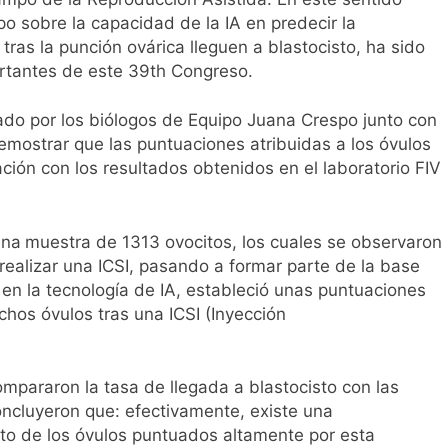
l primer análisis nacional sobre la situación de las TCAE en 
o sobre la capacidad de la IA en predecir la
tras la punción ovárica lleguen a blastocisto, ha sido
rtantes de este 39th Congreso.
lado por los biólogos de Equipo Juana Crespo junto con
 demostrar que las puntuaciones atribuidas a los óvulos
ción con los resultados obtenidos en el laboratorio FIV
una
muestra de 1313 ovocitos, los cuales se observaron
ealizar una ICSI, pasando a formar parte de la base
n la tecnología de IA, estableció unas puntuaciones
chos óvulos tras una ICSI (Inyección
compararon la tasa de llegada a blastocisto con las
concluyeron que: efectivamente, existe una
sto de los óvulos puntuados altamente por esta