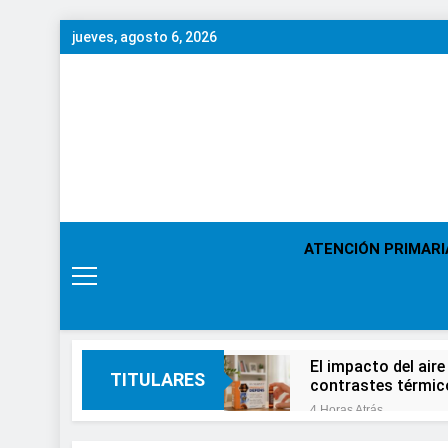
Saltar
jueves, agosto 6, 2026
al
contenido
ATENCIÓN PRIMARI
El impacto del aire
TITULARES
contrastes térmic
4 Horas Atrás
En el Día Mundial