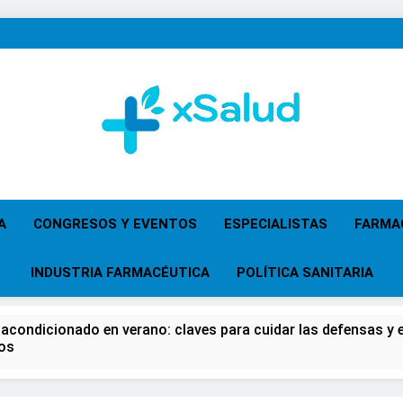
XSalud
Noticias Del Sector Salud. Congresos Y Eventos,
Primaria, Especi
A
CONGRESOS Y EVENTOS
ESPECIALISTAS
FARMA
INDUSTRIA FARMACÉUTICA
POLÍTICA SANITARIA
 acondicionado en verano: claves para cuidar las defensas y el
os
 del Farmacéutico, la Farmacia reivindicará su papel en el fort