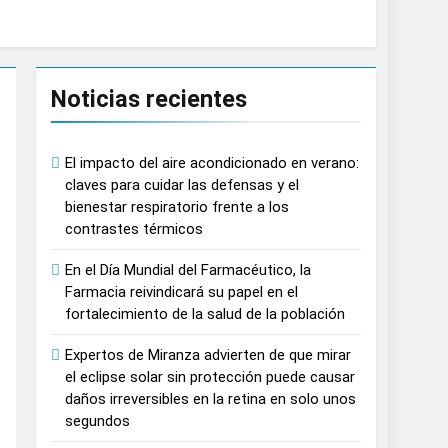
causar daños irreversibles en la retina en
Noticias recientes
n del tratamiento de pacientes con cáncer
El impacto del aire acondicionado en verano:
n proyecciones de películas de los
claves para cuidar las defensas y el
bienestar respiratorio frente a los
contrastes térmicos
 del lactante
En el Día Mundial del Farmacéutico, la
razas, playas y otros espacios al aire
Farmacia reivindicará su papel en el
fortalecimiento de la salud de la población
 autonomía estratégica y modernización
Expertos de Miranza advierten de que mirar
el eclipse solar sin protección puede causar
daños irreversibles en la retina en solo unos
estar muscular del deportista
segundos