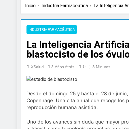
21 Horas Atrás
Inicio
Industria Farmacéutica
La Inteligencia Ar
Expertos de Miranza
solo unos segund
2 Días Atrás
La presencia de un
INDUSTRIA FARMACÉUTICA
colorrectal
La Inteligencia Artifici
3 Días Atrás
ISDIN promueve la
blastocisto de los óvul
Minions
1 Semana Atrás
0
La fisioterapia pe
XSalud
3 Años Atrás
3 Minutos
1 Semana Atrás
Aprobado el proye
libre
Desde el domingo 25 y hasta el 28 de junio,
2 Semanas Atrás
El Gobierno apru
Copenhage. Una cita anual que recoge los p
para el SNS
reproducción humana asistida.
2 Semanas Atrás
La fiebre del runn
Uno de los avances sin duda que mayor prot
2 Semanas Atrás
artificial, como tecnología predictiva en el