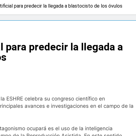
tificial para predecir la llegada a blastocisto de los óvulos
 advierten de que mirar el eclipse solar sin protección puede 
os
a bacteria en el tumor podría ser clave en la personalizació
al para predecir la llegada a
 importancia de la fotoprotección entre los más pequeños co
os
diátrica puede ayudar a aliviar el malestar asociado al cólico
cto de ley del tabaco que amplía los espacios sin humo a ter
 la ESHRE celebra su congreso científico en
eba el proyecto de ley del medicamento: más sostenibilidad,
rincipales avances e investigaciones en el campo de la
ing llega al verano: por qué el magnesio es clave para el bien
agonismo ocupará es el uso de la inteligencia
 campo de la Reproducción Asistida. En este sentido