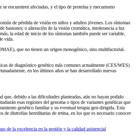
ue se encuentren afectadas, y el tipo de proteína y mecanismo
s común de pérdida de visión en niños y adultos jóvenes. Los síntomas
de bastones; o alteración de la visión cromática, intolerancia a luz
emás, la edad de inicio de los síntomas también puede ser variable,
de vida.
 (DMAE), que no tienen un origen monogénico, sino multifactorial.
s técnicas de diagnóstico genético más comunes actualmente (CES/WES)
ortunadamente, en los últimos años se han desarrollado nuevas
ad que, debido a las dificultades planteadas, aún no hayan podido
studiarán esas regiones del genoma o tipos de variantes genéticas que
oramiento genético familiar y su eventual terapia gen-dirigida. Esta
 de distrofias hereditarias de retina, en los que es necesario conocer
 de la excelencia en la gestión y la calidad asistencial