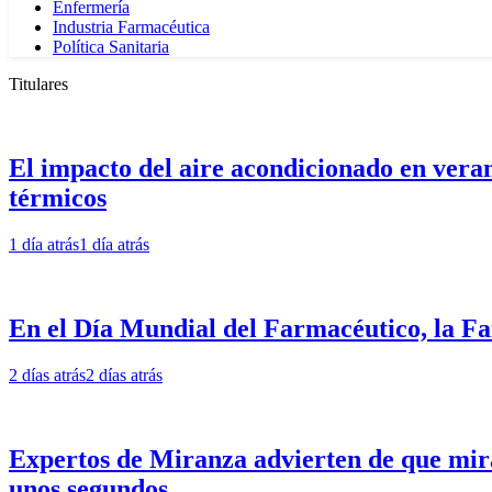
Enfermería
Industria Farmacéutica
Política Sanitaria
Titulares
El impacto del aire acondicionado en verano
térmicos
1 día atrás
1 día atrás
En el Día Mundial del Farmacéutico, la Far
2 días atrás
2 días atrás
Expertos de Miranza advierten de que mirar 
unos segundos