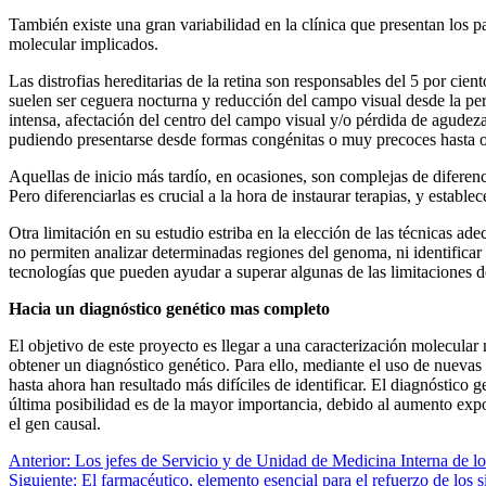
También existe una gran variabilidad en la clínica que presentan los p
molecular implicados.
Las distrofias hereditarias de la retina son responsables del 5 por ci
suelen ser ceguera nocturna y reducción del campo visual desde la perife
intensa, afectación del centro del campo visual y/o pérdida de agudeza 
pudiendo presentarse desde formas congénitas o muy precoces hasta otr
Aquellas de inicio más tardío, en ocasiones, son complejas de difere
Pero diferenciarlas es crucial a la hora de instaurar terapias, y estable
Otra limitación en su estudio estriba en la elección de las técnicas 
no permiten analizar determinadas regiones del genoma, ni identificar
tecnologías que pueden ayudar a superar algunas de las limitaciones de
Hacia un diagnóstico genético mas completo
El objetivo de este proyecto es llegar a una caracterización molecula
obtener un diagnóstico genético. Para ello, mediante el uso de nuevas
hasta ahora han resultado más difíciles de identificar. El diagnóstico 
última posibilidad es de la mayor importancia, debido al aumento expon
el gen causal.
Navegación
Anterior:
Los jefes de Servicio y de Unidad de Medicina Interna de los
Siguiente:
El farmacéutico, elemento esencial para el refuerzo de los s