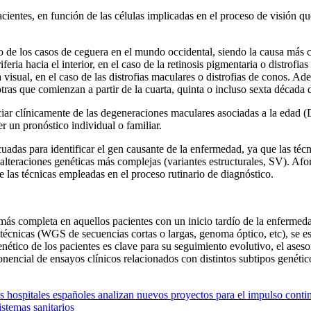
acientes, en función de las células implicadas en el proceso de visión q
ento de los casos de ceguera en el mundo occidental, siendo la causa má
ria hacia el interior, en el caso de la retinosis pigmentaria o distrofias 
visual, en el caso de las distrofias maculares o distrofias de conos. Ad
as que comienzan a partir de la cuarta, quinta o incluso sexta década 
nciar clínicamente de las degeneraciones maculares asociadas a la edad
cer un pronóstico individual o familiar.
adecuadas para identificar el gen causante de la enfermedad, ya que la
 alteraciones genéticas más complejas (variantes estructurales, SV). Af
 las técnicas empleadas en el proceso rutinario de diagnóstico.
r más completa en aquellos pacientes con un inicio tardío de la enfermed
 técnicas (WGS de secuencias cortas o largas, genoma óptico, etc), se e
genético de los pacientes es clave para su seguimiento evolutivo, el ases
encial de ensayos clínicos relacionados con distintos subtipos genéticos
 hospitales españoles analizan nuevos proyectos para el impulso continuo
istemas sanitarios