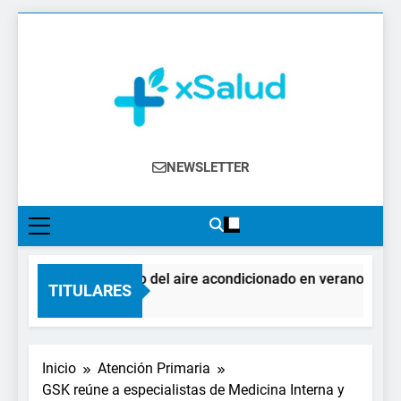
Saltar
al
contenido
XSalud
Noticias Del Sector Salud. Congresos Y
NEWSLETTER
Eventos, Política Sanitaria, Industria
Farmacéutica, Atención Primaria,
Especialistas, Farmacia, Etc…
El impacto del aire acondicionado en verano: claves 
TITULARES
4 Días Atrás
Inicio
Atención Primaria
GSK reúne a especialistas de Medicina Interna y