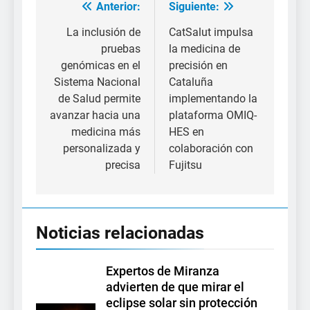
Anterior:
Siguiente:
Navegación
de
La inclusión de
CatSalut impulsa
pruebas
la medicina de
entradas
genómicas en el
precisión en
Sistema Nacional
Cataluña
de Salud permite
implementando la
avanzar hacia una
plataforma OMIQ-
medicina más
HES en
personalizada y
colaboración con
precisa
Fujitsu
Noticias relacionadas
Expertos de Miranza
advierten de que mirar el
eclipse solar sin protección