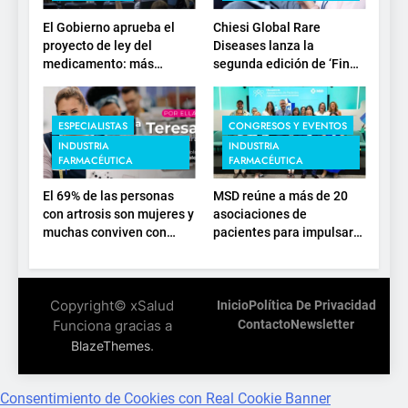
El Gobierno aprueba el
Chiesi Global Rare
proyecto de ley del
Diseases lanza la
medicamento: más
segunda edición de ‘Find
sostenibilidad, autonomía
For Rare’ para impulsar la
estratégica y
investigación en
modernización para el
enfermedades de
ESPECIALISTAS
CONGRESOS Y EVENTOS
SNS
depósito lisosomal
INDUSTRIA
INDUSTRIA
FARMACÉUTICA
FARMACÉUTICA
El 69% de las personas
MSD reúne a más de 20
con artrosis son mujeres y
asociaciones de
muchas conviven con
pacientes para impulsar
dolor y rigidez a partir de
el diálogo sobre el
los 50, en plena etapa
presente y el futuro del
laboral
movimiento asociativo
Copyright© xSalud
Inicio
Política De Privacidad
Funciona gracias a
Contacto
Newsletter
.
BlazeThemes
Consentimiento de Cookies con Real Cookie Banner