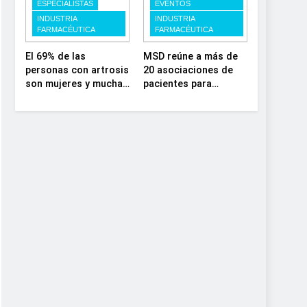
estratégica y
investigación en
ESPECIALISTAS
EVENTOS
modernización para el
enfermedades de
INDUSTRIA
INDUSTRIA
FARMACÉUTICA
FARMACÉUTICA
SNS
depósito lisosomal
El 69% de las
MSD reúne a más de
personas con artrosis
20 asociaciones de
son mujeres y muchas
pacientes para
conviven con dolor y
impulsar el diálogo
rigidez a partir de los
sobre el presente y el
50, en plena etapa
futuro del movimiento
laboral
asociativo