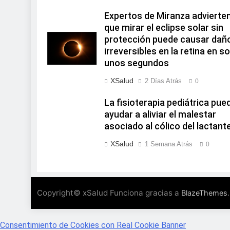
Expertos de Miranza advierte
que mirar el eclipse solar sin
protección puede causar dañ
irreversibles en la retina en so
unos segundos
XSalud
2 Días Atrás
0
La fisioterapia pediátrica pue
ayudar a aliviar el malestar
asociado al cólico del lactant
XSalud
1 Semana Atrás
0
Copyright© xSalud Funciona gracias a
.
BlazeThemes
Consentimiento de Cookies con Real Cookie Banner