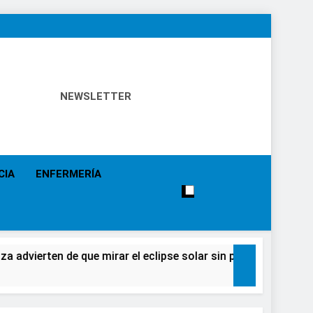
NEWSLETTER
 Política Sanitaria, Industria Farmacéutica, Atención
alistas, Farmacia, Etc…
CIA
ENFERMERÍA
n de que mirar el eclipse solar sin protección puede causar d