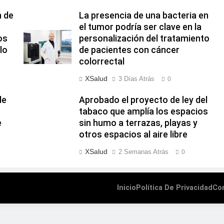
n de
La presencia de una bacteria en
el tumor podría ser clave en la
os
personalización del tratamiento
lo
de pacientes con cáncer
colorrectal
XSalud
3 Días Atrás
0
de
Aprobado el proyecto de ley del
tabaco que amplía los espacios
e
sin humo a terrazas, playas y
otros espacios al aire libre
XSalud
2 Semanas Atrás
0
Inicio
Política De Privacidad
Co