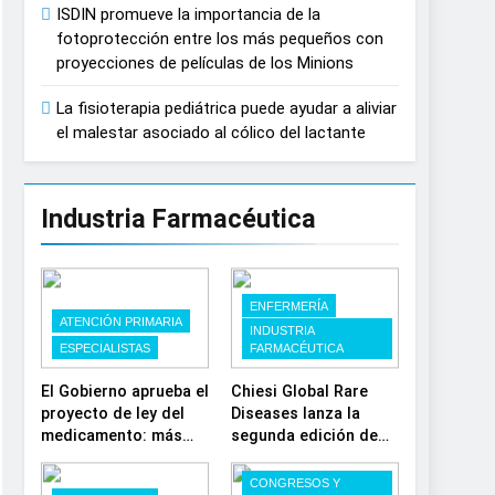
ISDIN promueve la importancia de la
fotoprotección entre los más pequeños con
proyecciones de películas de los Minions
La fisioterapia pediátrica puede ayudar a aliviar
el malestar asociado al cólico del lactante
Industria Farmacéutica
ENFERMERÍA
ATENCIÓN PRIMARIA
INDUSTRIA
ESPECIALISTAS
FARMACÉUTICA
El Gobierno aprueba el
Chiesi Global Rare
proyecto de ley del
Diseases lanza la
medicamento: más
segunda edición de
sostenibilidad,
‘Find For Rare’ para
autonomía
impulsar la
CONGRESOS Y