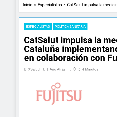
Inicio
Especialistas
CatSalut impulsa la medici
ESPECIALISTAS
POLÍTICA SANITARIA
CatSalut impulsa la me
Cataluña implementan
en colaboración con Fu
0
XSalud
1 Año Atrás
4 Minutos