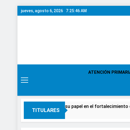
Saltar
jueves, agosto 6, 2026
7:25:47 AM
al
contenido
ATENCIÓN PRIMARI
rmacia reivindicará su papel en el fortalecimiento de la salud
TITULARES