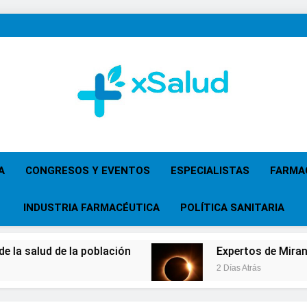
XSalud
Noticias Del Sector Salud. Congresos Y Eventos,
Primaria, Especi
A
CONGRESOS Y EVENTOS
ESPECIALISTAS
FARMA
INDUSTRIA FARMACÉUTICA
POLÍTICA SANITARIA
 de la población
Expertos de Miranza advierte
2 Días Atrás