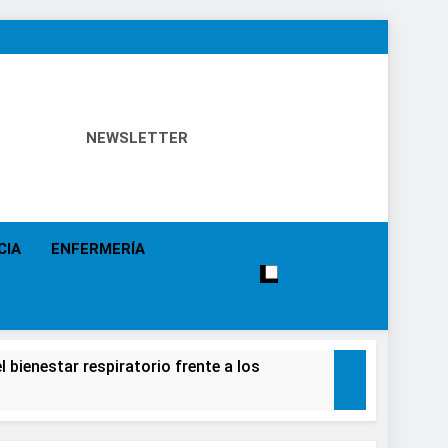
NEWSLETTER
 Política Sanitaria, Industria Farmacéutica, Atención
alistas, Farmacia, Etc…
CIA
ENFERMERÍA
 bienestar respiratorio frente a los
alecimiento de la salud de la población