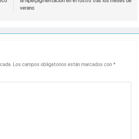
Seco
la hiperpigmentación en el rostro tras los meses de
l primer análisis nacional sobre la situación de las TCAE en 
verano
icada.
Los campos obligatorios están marcados con
*