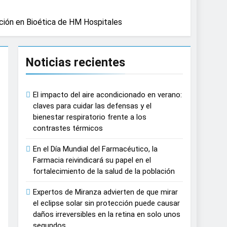
causar daños irreversibles en la retina en
mación en Bioética de HM Hospitales
n del tratamiento de pacientes con cáncer
Noticias recientes
n proyecciones de películas de los
El impacto del aire acondicionado en verano:
claves para cuidar las defensas y el
bienestar respiratorio frente a los
 del lactante
contrastes térmicos
razas, playas y otros espacios al aire
En el Día Mundial del Farmacéutico, la
Farmacia reivindicará su papel en el
fortalecimiento de la salud de la población
 autonomía estratégica y modernización
Expertos de Miranza advierten de que mirar
el eclipse solar sin protección puede causar
estar muscular del deportista
daños irreversibles en la retina en solo unos
segundos