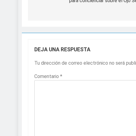
para concienciar sobre el Ojo 
entradas
Sanidad publica e
3 Semanas Atrás
DEJA UNA RESPUESTA
Tu dirección de correo electrónico no será publ
Comentario
*