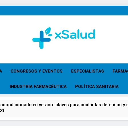
XSalud
Noticias Del Sector Salud. Congresos Y Eventos,
Primaria, Especi
A
CONGRESOS Y EVENTOS
ESPECIALISTAS
FARMA
INDUSTRIA FARMACÉUTICA
POLÍTICA SANITARIA
 acondicionado en verano: claves para cuidar las defensas y el
os
 del Farmacéutico, la Farmacia reivindicará su papel en el fort