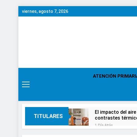
Saltar
viernes, agosto 7, 2026
al
contenido
ATENCIÓN PRIMARI
El impacto del aire
TITULARES
contrastes térmic
1 Día Atrás
En el Día Mundial