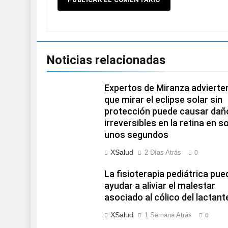
Noticias relacionadas
Expertos de Miranza advierte
que mirar el eclipse solar sin
protección puede causar dañ
irreversibles en la retina en s
unos segundos
XSalud
2 Días Atrás
0
La fisioterapia pediátrica pue
ayudar a aliviar el malestar
asociado al cólico del lactant
XSalud
1 Semana Atrás
0