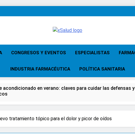
XSalud
Noticias Del Sector Salud. Congresos Y
Atención Primari
A
CONGRESOS Y EVENTOS
ESPECIALISTAS
FARMA
INDUSTRIA FARMACÉUTICA
POLÍTICA SANITARIA
re acondicionado en verano: claves para cuidar las defensas y 
icos
 del Farmacéutico, la Farmacia reivindicará su papel en el fort
vo tratamiento tópico para el dolor y picor de oídos
za advierten de que mirar el eclipse solar sin protección pued
gundos