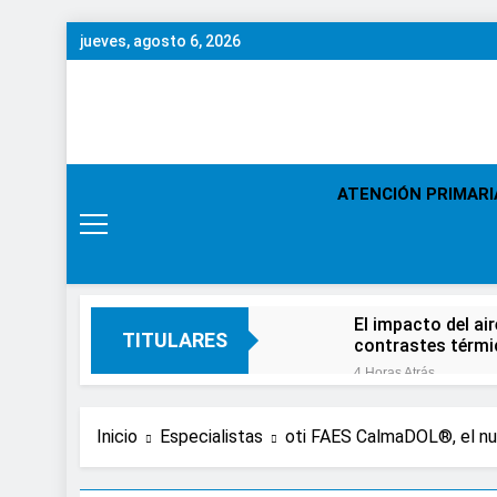
Saltar
jueves, agosto 6, 2026
al
contenido
ATENCIÓN PRIMARI
El impacto del ai
TITULARES
contrastes térm
4 Horas Atrás
En el Día Mundial
21 Horas Atrás
Inicio
Especialistas
oti FAES CalmaDOL®, el nue
Expertos de Miran
en solo unos se