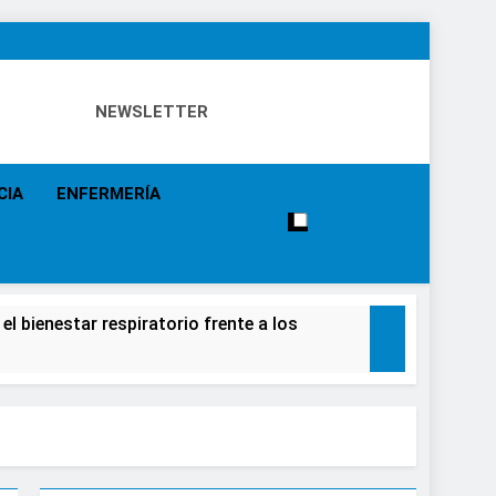
NEWSLETTER
 Eventos, Política Sanitaria, Industria Farmacéutica,
a, Especialistas, Farmacia, Etc…
CIA
ENFERMERÍA
el bienestar respiratorio frente a los
alecimiento de la salud de la población
e causar daños irreversibles en la retina