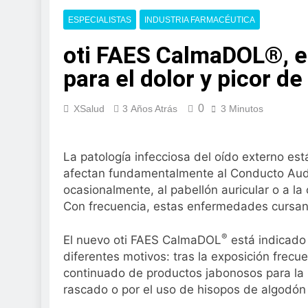
2 Días Atrás
La presencia de u
ESPECIALISTAS
INDUSTRIA FARMACÉUTICA
colorrectal
oti FAES CalmaDOL®, el
3 Días Atrás
ISDIN promueve la
para el dolor y picor de
Minions
1 Semana Atrás
0
La fisioterapia pe
XSalud
3 Años Atrás
3 Minutos
1 Semana Atrás
Aprobado el proye
La patología infecciosa del oído externo e
libre
afectan fundamentalmente al Conducto Audi
2 Semanas Atrás
El Gobierno apru
ocasionalmente, al pabellón auricular o a l
para el SNS
Con frecuencia, estas enfermedades cursan c
2 Semanas Atrás
La fiebre del runn
®
El nuevo oti FAES CalmaDOL
está indicado 
2 Semanas Atrás
diferentes motivos: tras la exposición frecu
Sanidad publica e
continuado de productos jabonosos para la h
2 Semanas Atrás
rascado o por el uso de hisopos de algodón 