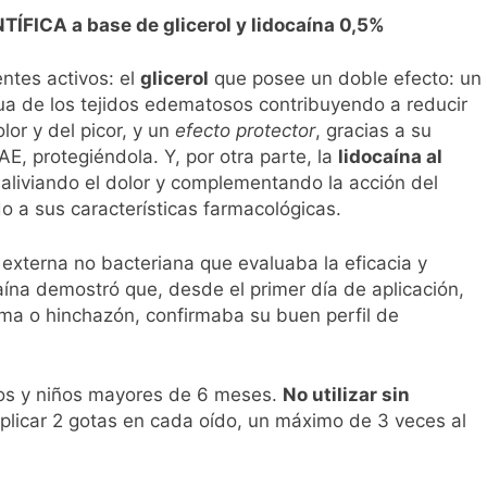
ÍFICA a base de glicerol y lidocaína 0,5%
ntes activos: el
glicerol
que posee un doble efecto: un
ua de los tejidos edematosos contribuyendo a reducir
lor y del picor, y un
efecto protector
, gracias a su
AE, protegiéndola. Y, por otra parte, la
lidocaína al
aliviando el dolor y complementando la acción del
do a sus características farmacológicas.
 externa no bacteriana que evaluaba la eficacia y
aína demostró que, desde el primer día de aplicación,
dema o hinchazón, confirmaba su buen perfil de
tos y niños mayores de 6 meses.
No utilizar sin
Aplicar 2 gotas en cada oído, un máximo de 3 veces al