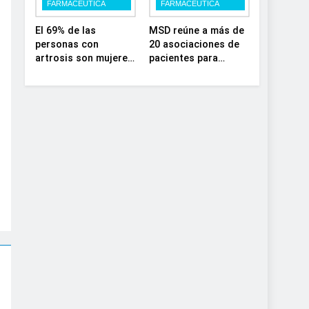
FARMACÉUTICA
FARMACÉUTICA
el SNS
depósito lisosomal
El 69% de las
MSD reúne a más de
personas con
20 asociaciones de
artrosis son mujeres
pacientes para
y muchas conviven
impulsar el diálogo
con dolor y rigidez a
sobre el presente y
partir de los 50, en
el futuro del
plena etapa laboral
movimiento
asociativo