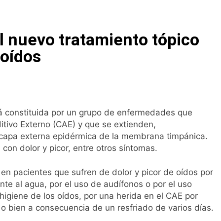
na bacteria en el tumor podría ser clave en la personalizació
 nuevo tratamiento tópico
 importancia de la fotoprotección entre los más pequeños c
 oídos
diátrica puede ayudar a aliviar el malestar asociado al cólico
cto de ley del tabaco que amplía los espacios sin humo a ter
stá constituida por un grupo de enfermedades que
tivo Externo (CAE) y que se extienden,
eba el proyecto de ley del medicamento: más sostenibilidad,
a capa externa epidérmica de la membrana timpánica.
on dolor y picor, entre otros síntomas.
ing llega al verano: por qué el magnesio es clave para el bien
en pacientes que sufren de dolor y picor de oídos por
ente al agua, por el uso de audífonos o por el uso
l primer análisis nacional sobre la situación de las TCAE en 
igiene de los oídos, por una herida en el CAE por
o bien a consecuencia de un resfriado de varios días.