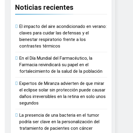
Noticias recientes
n del tratamiento de pacientes con cáncer
El impacto del aire acondicionado en verano:
on proyecciones de películas de los
claves para cuidar las defensas y el
bienestar respiratorio frente a los
contrastes térmicos
 del lactante
En el Día Mundial del Farmacéutico, la
razas, playas y otros espacios al aire
Farmacia reivindicará su papel en el
fortalecimiento de la salud de la población
 autonomía estratégica y modernización
Expertos de Miranza advierten de que mirar
el eclipse solar sin protección puede causar
daños irreversibles en la retina en solo unos
estar muscular del deportista
segundos
La presencia de una bacteria en el tumor
España
podría ser clave en la personalización del
tratamiento de pacientes con cáncer