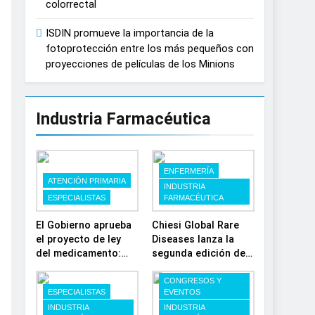
colorrectal
ISDIN promueve la importancia de la
fotoprotección entre los más pequeños con
proyecciones de películas de los Minions
Industria Farmacéutica
ENFERMERÍA
ATENCIÓN PRIMARIA
INDUSTRIA
ESPECIALISTAS
FARMACÉUTICA
El Gobierno aprueba
Chiesi Global Rare
el proyecto de ley
Diseases lanza la
del medicamento:
segunda edición de
más sostenibilidad,
‘Find For Rare’ para
autonomía
impulsar la
CONGRESOS Y
ESPECIALISTAS
EVENTOS
estratégica y
investigación en
INDUSTRIA
INDUSTRIA
modernización para
enfermedades de