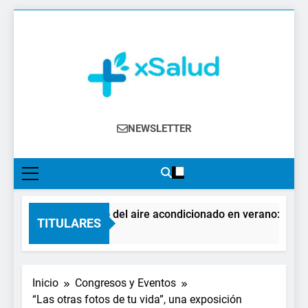
Saltar
al
contenido
XSalud
Noticias Del Sector Salud. Congresos Y
NEWSLETTER
Eventos, Política Sanitaria, Industria
Farmacéutica, Atención Primaria,
Especialistas, Farmacia, Etc…
El impacto del aire acondicionado en verano: claves p
TITULARES
1 Día Atrás
Inicio
Congresos y Eventos
“Las otras fotos de tu vida”, una exposición