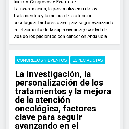
frente a los contrastes
Inicio
Congresos y Eventos
Farmacia reivindicará
3 Días Atrás
térmicos
su papel en el
La investigación, la personalización de los
Expertos de Miranza
fortalecimiento de la
tratamientos y la mejora de la atención
advierten de que mirar el
salud de la población
eclipse solar sin
oncológica, factores clave para seguir avanzando
4 Días Atrás
protección puede
en el aumento de la supervivencia y calidad de
La presencia de una
causar daños
bacteria en el tumor
vida de los pacientes con cáncer en Andalucía
irreversibles en la retina
podría ser clave en la
5 Días Atrás
en solo unos segundos
personalización del
ISDIN promueve la
tratamiento de
importancia de la
pacientes con cáncer
fotoprotección entre
CONGRESOS Y EVENTOS
ESPECIALISTAS
1 Semana Atrás
colorrectal
los más pequeños con
La fisioterapia
proyecciones de
La investigación, la
pediátrica puede ayudar
películas de los Minions
a aliviar el malestar
personalización de los
2 Semanas Atrás
asociado al cólico del
Aprobado el proyecto
tratamientos y la mejora
lactante
de ley del tabaco que
de la atención
amplía los espacios sin
3 Semanas Atrás
humo a terrazas, playas
El Gobierno
oncológica, factores
y otros espacios al aire
aprueba el
libre
clave para seguir
proyecto de ley
3 Semanas Atrás
del
avanzando en el
La fiebre del
medicamento: