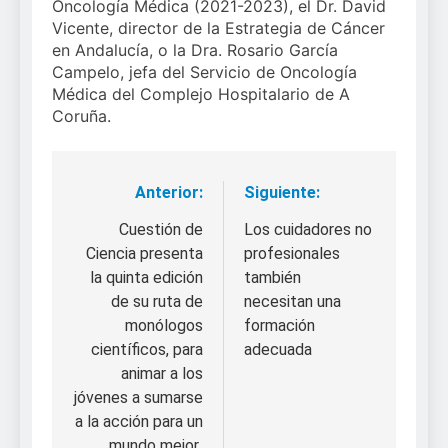
Oncología Médica (2021-2023), el Dr. David
Vicente, director de la Estrategia de Cáncer
en Andalucía, o la Dra. Rosario García
Campelo, jefa del Servicio de Oncología
Médica del Complejo Hospitalario de A
Coruña.
Anterior:
Siguiente:
Navegación
de
Cuestión de
Los cuidadores no
Ciencia presenta
profesionales
entradas
la quinta edición
también
de su ruta de
necesitan una
monólogos
formación
científicos, para
adecuada
animar a los
jóvenes a sumarse
a la acción para un
mundo mejor