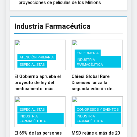
proyecciones de películas de los Minions
Industria Farmacéutica
ENFERMERÍA
ATENCIÓN PRIMARIA
INDUSTRIA
ESPECIALISTAS
FARMACÉUTICA
El Gobierno aprueba el
Chiesi Global Rare
proyecto de ley del
Diseases lanza la
medicamento: más
segunda edición de
sostenibilidad,
‘Find For Rare’ para
autonomía estratégica y
impulsar la
modernización para el
investigación en
ESPECIALISTAS
CONGRESOS Y EVENTOS
SNS
enfermedades de
INDUSTRIA
INDUSTRIA
depósito lisosomal
FARMACÉUTICA
FARMACÉUTICA
El 69% de las personas
MSD reúne a más de 20