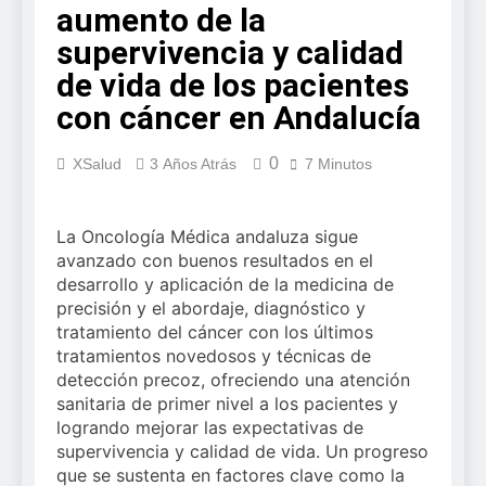
running llega al
aumento de la
más
verano: por qué
3 Semanas Atrás
sostenibilidad,
supervivencia y calidad
el magnesio es
Sanidad publica
autonomía
clave para el
de vida de los pacientes
el primer
estratégica y
bienestar
análisis
modernización
3 Semanas Atrás
muscular del
con cáncer en Andalucía
nacional sobre
para el SNS
deportista
la situación de
las TCAE en
0
XSalud
3 Años Atrás
7 Minutos
España
La Oncología Médica andaluza sigue
avanzado con buenos resultados en el
desarrollo y aplicación de la medicina de
precisión y el abordaje, diagnóstico y
tratamiento del cáncer con los últimos
tratamientos novedosos y técnicas de
detección precoz, ofreciendo una atención
sanitaria de primer nivel a los pacientes y
logrando mejorar las expectativas de
supervivencia y calidad de vida. Un progreso
que se sustenta en factores clave como la