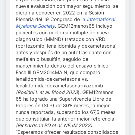
nueva evaluación con mayor seguimiento, se
dieron a conocer en 2022 en la Sesión
Plenaria del 19 Congreso de
la
International
Myeloma Society
. GEM12menos65 incluyó
pacientes con mieloma múltiple de nuevo
diagnóstico (MMND) tratados con VRD
(bortezomib, lenalidomida y dexametasona)
antes y después de un autotrasplante con
melfalán o busulfán, seguido de
mantenimiento dentro del ensayo clínico
Fase III GEM2014MAIN, que comparó
lenalidomida-dexametasona vs.
lenalidomida-dexametasona-ixazomib
(Rosiñol L et al. Blood 2023
). GEM12menos
65 ha logrado una Supervivencia Libre de
Progresión (SLP) de 80’8 meses, la mejor
nunca reportada, superando los 67,5 meses
que constituían la anterior mejor referencia
(Richardson PD et al. NEJM 2022)
.
“Esperamos ofrecer resultados consolidados