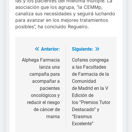
las y los pacientes del mieloma múltiple. La
asociación que los agrupa, “la CEMMp,
canaliza sus necesidades y seguirá luchando
para avanzar en los mejores tratamientos
posibles”, ha concluido Regueiro.
Anterior:
Siguiente:
Navegación
de
Alphega Farmacia
Cofares congrega
lanza una
a las Facultades
entradas
campaña para
de Farmacia de la
acompañar a
Comunidad
pacientes
de Madrid en la V
oncológicos y
Edición de
reducir el riesgo
los “Premios Tutor
de cáncer de
Destacado” y
mama
“Erasmus
Excelente”