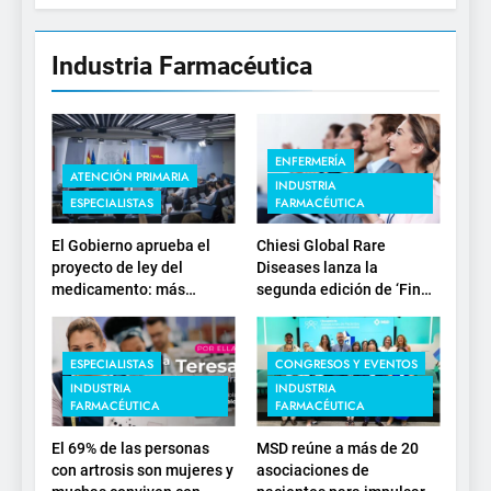
Industria Farmacéutica
ENFERMERÍA
ATENCIÓN PRIMARIA
INDUSTRIA
ESPECIALISTAS
FARMACÉUTICA
El Gobierno aprueba el
Chiesi Global Rare
proyecto de ley del
Diseases lanza la
medicamento: más
segunda edición de ‘Find
sostenibilidad, autonomía
For Rare’ para impulsar la
estratégica y
investigación en
modernización para el
enfermedades de
ESPECIALISTAS
CONGRESOS Y EVENTOS
SNS
depósito lisosomal
INDUSTRIA
INDUSTRIA
FARMACÉUTICA
FARMACÉUTICA
El 69% de las personas
MSD reúne a más de 20
con artrosis son mujeres y
asociaciones de