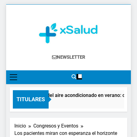
Saltar
al
contenido
XSalud
Noticias Del Sector Salud. Congresos Y
NEWSLETTER
Eventos, Política Sanitaria, Industria
Farmacéutica, Atención Primaria,
Especialistas, Farmacia, Etc…
El impacto del aire acondicionado en verano: claves pa
TITULARES
2 Días Atrás
Inicio
Congresos y Eventos
Los pacientes miran con esperanza el horizonte