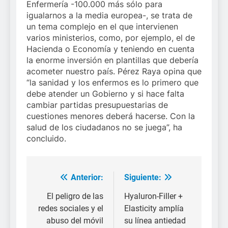
Enfermería -100.000 más sólo para
igualarnos a la media europea-, se trata de
un tema complejo en el que intervienen
varios ministerios, como, por ejemplo, el de
Hacienda o Economía y teniendo en cuenta
la enorme inversión en plantillas que debería
acometer nuestro país. Pérez Raya opina que
“la sanidad y los enfermos es lo primero que
debe atender un Gobierno y si hace falta
cambiar partidas presupuestarias de
cuestiones menores deberá hacerse. Con la
salud de los ciudadanos no se juega”, ha
concluido.
Anterior:
Siguiente:
Navegación
de
El peligro de las
Hyaluron-Filler +
redes sociales y el
Elasticity amplía
entradas
abuso del móvil
su línea antiedad