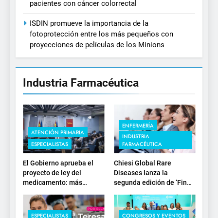
pacientes con cáncer colorrectal
ISDIN promueve la importancia de la
fotoprotección entre los más pequeños con
proyecciones de películas de los Minions
Industria Farmacéutica
ENFERMERÍA
ATENCIÓN PRIMARIA
INDUSTRIA
ESPECIALISTAS
FARMACÉUTICA
El Gobierno aprueba el
Chiesi Global Rare
proyecto de ley del
Diseases lanza la
medicamento: más
segunda edición de ‘Find
sostenibilidad, autonomía
For Rare’ para impulsar la
estratégica y
investigación en
modernización para el
enfermedades de
ESPECIALISTAS
CONGRESOS Y EVENTOS