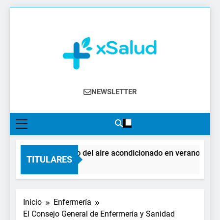
Saltar
al
contenido
XSalud
Noticias Del Sector Salud. Congresos Y
NEWSLETTER
Eventos, Política Sanitaria, Industria
Farmacéutica, Atención Primaria,
Especialistas, Farmacia, Etc…
El impacto del aire acondicionado en verano: claves 
TITULARES
2 Días Atrás
Inicio
Enfermería
El Consejo General de Enfermería y Sanidad