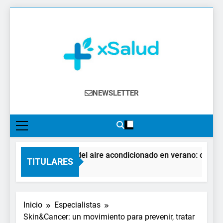
Saltar
al
contenido
XSalud
Noticias Del Sector Salud. Congresos Y
NEWSLETTER
Eventos, Política Sanitaria, Industria
Farmacéutica, Atención Primaria,
Especialistas, Farmacia, Etc…
El impacto del aire acondicionado en verano: claves par
TITULARES
3 Horas Atrás
Inicio
Especialistas
Skin&Cancer: un movimiento para prevenir, tratar