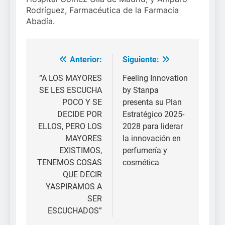
Rodríguez, Farmacéutica de la Farmacia
Abadía.
Anterior:
Siguiente:
Navegación
de
“A LOS MAYORES
Feeling Innovation
SE LES ESCUCHA
by Stanpa
entradas
POCO Y SE
presenta su Plan
DECIDE POR
Estratégico 2025-
ELLOS, PERO LOS
2028 para liderar
MAYORES
la innovación en
EXISTIMOS,
perfumería y
TENEMOS COSAS
cosmética
QUE DECIR
YASPIRAMOS A
SER
ESCUCHADOS”