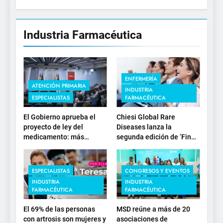
Industria Farmacéutica
ENFERMERÍA
ATENCIÓN PRIMARIA
INDUSTRIA
ESPECIALISTAS
FARMACÉUTICA
El Gobierno aprueba el
Chiesi Global Rare
proyecto de ley del
Diseases lanza la
medicamento: más
segunda edición de ‘Find
sostenibilidad, autonomía
For Rare’ para impulsar la
estratégica y
investigación en
modernización para el
enfermedades de
ESPECIALISTAS
CONGRESOS Y EVENTOS
SNS
depósito lisosomal
INDUSTRIA
INDUSTRIA
FARMACÉUTICA
FARMACÉUTICA
El 69% de las personas
MSD reúne a más de 20
con artrosis son mujeres y
asociaciones de