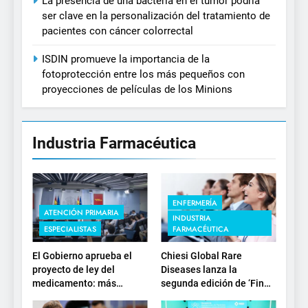
La presencia de una bacteria en el tumor podría
ser clave en la personalización del tratamiento de
pacientes con cáncer colorrectal
ISDIN promueve la importancia de la
fotoprotección entre los más pequeños con
proyecciones de películas de los Minions
Industria Farmacéutica
ENFERMERÍA
ATENCIÓN PRIMARIA
INDUSTRIA
ESPECIALISTAS
FARMACÉUTICA
El Gobierno aprueba el
Chiesi Global Rare
proyecto de ley del
Diseases lanza la
medicamento: más
segunda edición de ‘Find
sostenibilidad, autonomía
For Rare’ para impulsar la