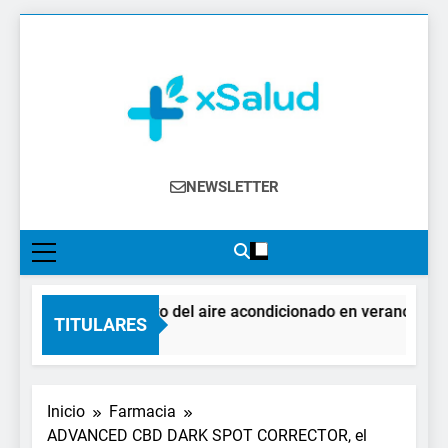
Saltar
al
contenido
XSalud
Noticias Del Sector Salud. Congresos Y
NEWSLETTER
Eventos, Política Sanitaria, Industria
Farmacéutica, Atención Primaria,
Especialistas, Farmacia, Etc…
El impacto del aire acondicionado en verano: claves 
TITULARES
2 Días Atrás
Inicio
Farmacia
ADVANCED CBD DARK SPOT CORRECTOR, el