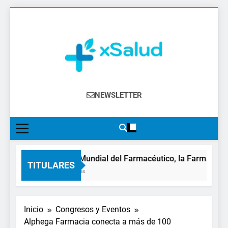
Saltar
al
contenido
XSalud
Noticias Del Sector Salud. Congresos Y
NEWSLETTER
Eventos, Política Sanitaria, Industria
Farmacéutica, Atención Primaria,
Especialistas, Farmacia, Etc…
En el Día Mundial del Farmacéutico, la Farmacia reiv
TITULARES
13 Horas Atrás
Inicio
Congresos y Eventos
Alphega Farmacia conecta a más de 100