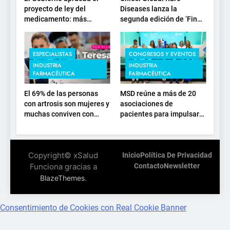
proyecto de ley del
Diseases lanza la
medicamento: más
segunda edición de ‘Find
sostenibilidad, autonomía
For Rare’ para impulsar la
estratégica y
investigación en
modernización para el
enfermedades de
ESPECIALISTAS
CONGRESOS Y EVENTOS
SNS
depósito lisosomal
INDUSTRIA
INDUSTRIA
FARMACÉUTICA
FARMACÉUTICA
El 69% de las personas
MSD reúne a más de 20
con artrosis son mujeres y
asociaciones de
muchas conviven con
pacientes para impulsar
dolor y rigidez a partir de
el diálogo sobre el
los 50, en plena etapa
presente y el futuro del
laboral
movimiento asociativo
Copyright© xSalud
Inicio
Política De Privacidad
Funciona gracias a
Contacto
Newsletter
.
BlazeThemes
Consentimiento de Cookies con Real Cookie Banner