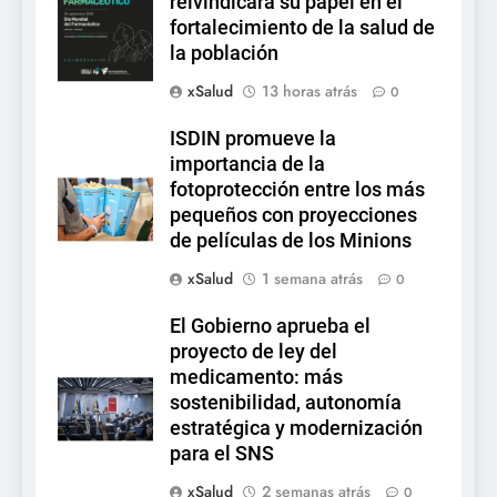
reivindicará su papel en el
fortalecimiento de la salud de
la población
xSalud
13 horas atrás
0
ISDIN promueve la
importancia de la
fotoprotección entre los más
pequeños con proyecciones
de películas de los Minions
xSalud
1 semana atrás
0
El Gobierno aprueba el
proyecto de ley del
medicamento: más
sostenibilidad, autonomía
estratégica y modernización
para el SNS
xSalud
2 semanas atrás
0