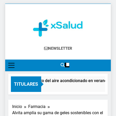
Saltar
al
contenido
XSalud
Noticias Del Sector Salud. Congresos Y
NEWSLETTER
Eventos, Política Sanitaria, Industria
Farmacéutica, Atención Primaria,
Especialistas, Farmacia, Etc…
El impacto del aire acondicionado en verano: claves
TITULARES
2 Días Atrás
Inicio
Farmacia
Alvita amplía su gama de geles sostenibles con el