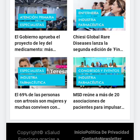
ENFERMERÍA
ATENCIÓN PRIMARIA
INDUSTRIA
ESPECIALISTAS
FARMACÉUTICA
El Gobierno aprueba el
Chiesi Global Rare
proyecto de ley del
Diseases lanza la
medicamento: más
segunda edición de ‘Find
sostenibilidad, autonomía
For Rare’ para impulsar la
estratégica y
investigación en
modernización para el
enfermedades de
ESPECIALISTAS
CONGRESOS Y EVENTOS
SNS
depósito lisosomal
INDUSTRIA
INDUSTRIA
FARMACÉUTICA
FARMACÉUTICA
El 69% de las personas
MSD reúne a más de 20
con artrosis son mujeres y
asociaciones de
muchas conviven con
pacientes para impulsar
dolor y rigidez a partir de
el diálogo sobre el
los 50, en plena etapa
presente y el futuro del
laboral
movimiento asociativo
Copyright© xSalud
Inicio
Política De Privacidad
Funciona gracias a
Contacto
Newsletter