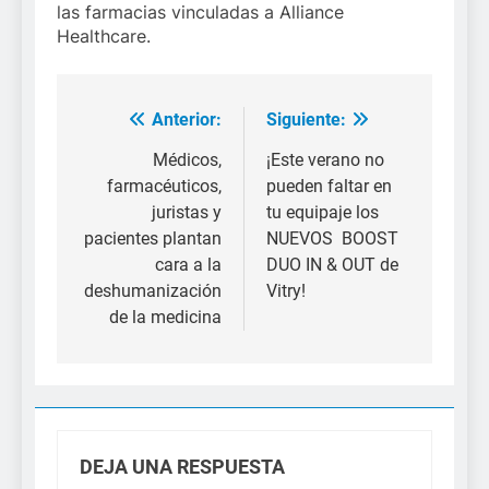
las farmacias vinculadas a Alliance
Healthcare.
Anterior:
Siguiente:
Navegación
de
Médicos,
¡Este verano no
farmacéuticos,
pueden faltar en
entradas
juristas y
tu equipaje los
pacientes plantan
NUEVOS BOOST
cara a la
DUO IN & OUT de
deshumanización
Vitry!
de la medicina
DEJA UNA RESPUESTA