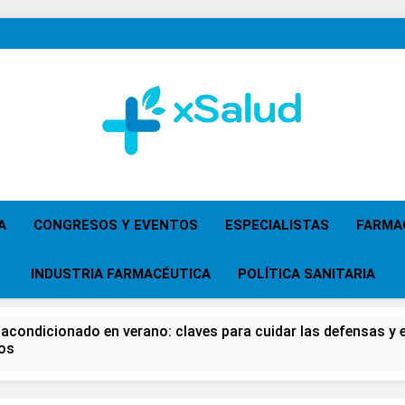
XSalud
Noticias Del Sector Salud. Congresos Y Eventos,
Primaria, Especi
A
CONGRESOS Y EVENTOS
ESPECIALISTAS
FARMA
INDUSTRIA FARMACÉUTICA
POLÍTICA SANITARIA
 acondicionado en verano: claves para cuidar las defensas y el
os
 del Farmacéutico, la Farmacia reivindicará su papel en el fort