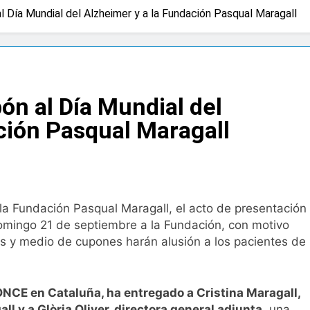
 Día Mundial del Alzheimer y a la Fundación Pasqual Maragall
 advierten de que mirar el eclipse solar sin protección puede 
os
a bacteria en el tumor podría ser clave en la personalizació
n al Día Mundial del
 importancia de la fotoprotección entre los más pequeños co
ción Pasqual Maragall
diátrica puede ayudar a aliviar el malestar asociado al cólico
cto de ley del tabaco que amplía los espacios sin humo a ter
la Fundación Pasqual Maragall, el acto de presentación
omingo 21 de septiembre a la Fundación, con motivo
eba el proyecto de ley del medicamento: más sostenibilidad,
es y medio de cupones harán alusión a los pacientes de
ing llega al verano: por qué el magnesio es clave para el bien
 ONCE en Cataluña, ha entregado a Cristina Maragall,
l y a Glòria Oliver, directora general adjunta
, una