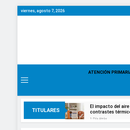
Saltar
viernes, agosto 7, 2026
al
contenido
ATENCIÓN PRIMARI
El impacto del aire
TITULARES
contrastes térmic
1 Día Atrás
En el Día Mundial