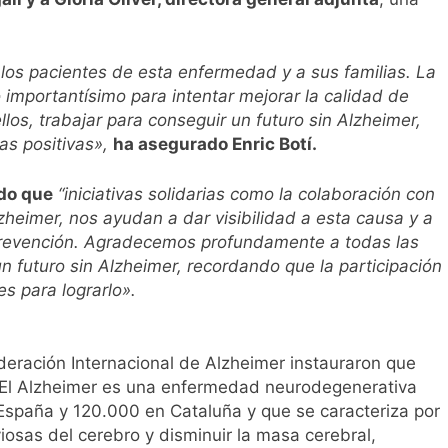
l primer análisis nacional sobre la situación de las TCAE en 
los pacientes de esta enfermedad y a sus familias. La
importantísimo para intentar mejorar la calidad de
llos, trabajar para conseguir un futuro sin Alzheimer,
as positivas»,
ha asegurado Enric Botí.
ado que
“iniciativas solidarias como la colaboración con
zheimer, nos ayudan a dar visibilidad a esta causa y a
a prevención. Agradecemos profundamente a todas las
 futuro sin Alzheimer, recordando que la participación
s para lograrlo».
deración Internacional de Alzheimer instauraron que
. El Alzheimer es una enfermedad neurodegenerativa
spaña y 120.000 en Cataluña y que se caracteriza por
viosas del cerebro y disminuir la masa cerebral,