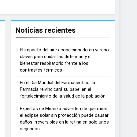
causar daños irreversibles en la retina en
Noticias recientes
n del tratamiento de pacientes con cáncer
El impacto del aire acondicionado en verano:
n proyecciones de películas de los
claves para cuidar las defensas y el
bienestar respiratorio frente a los
contrastes térmicos
 del lactante
En el Día Mundial del Farmacéutico, la
razas, playas y otros espacios al aire
Farmacia reivindicará su papel en el
fortalecimiento de la salud de la población
 autonomía estratégica y modernización
Expertos de Miranza advierten de que mirar
el eclipse solar sin protección puede causar
daños irreversibles en la retina en solo unos
estar muscular del deportista
segundos