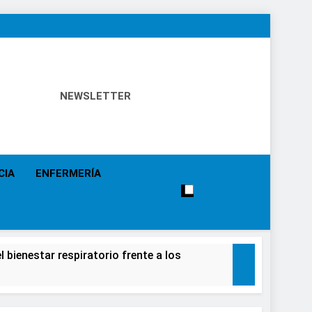
NEWSLETTER
 Política Sanitaria, Industria Farmacéutica, Atención
alistas, Farmacia, Etc…
CIA
ENFERMERÍA
 bienestar respiratorio frente a los
alecimiento de la salud de la población