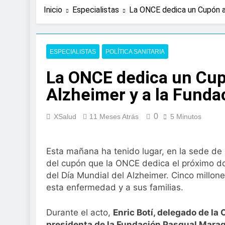
2 Días Atrás
Inicio
Especialistas
La ONCE dedica un Cupón al
Expertos de Miranza
solo unos segund
3 Días Atrás
La presencia de un
ESPECIALISTAS
POLÍTICA SANITARIA
colorrectal
La ONCE dedica un Cupó
4 Días Atrás
ISDIN promueve la
Alzheimer y a la Funda
Minions
1 Semana Atrás
0
La fisioterapia pe
XSalud
11 Meses Atrás
5 Minutos
1 Semana Atrás
Aprobado el proye
Esta mañana ha tenido lugar, en la sede de 
libre
del cupón que la ONCE dedica el próximo d
2 Semanas Atrás
El Gobierno apru
del Día Mundial del Alzheimer. Cinco millon
para el SNS
esta enfermedad y a sus familias.
2 Semanas Atrás
La fiebre del runn
Durante el acto,
Enric Botí, delegado de la
2 Semanas Atrás
presidenta de la Fundación Pasqual Maragal