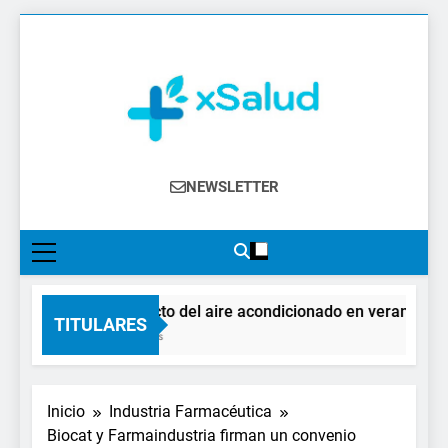
Saltar
al
contenido
XSalud
Noticias Del Sector Salud. Congresos Y
NEWSLETTER
Eventos, Política Sanitaria, Industria
Farmacéutica, Atención Primaria,
Especialistas, Farmacia, Etc…
El impacto del aire acondicionado en verano: clave
TITULARES
3 Días Atrás
Inicio
Industria Farmacéutica
Biocat y Farmaindustria firman un convenio