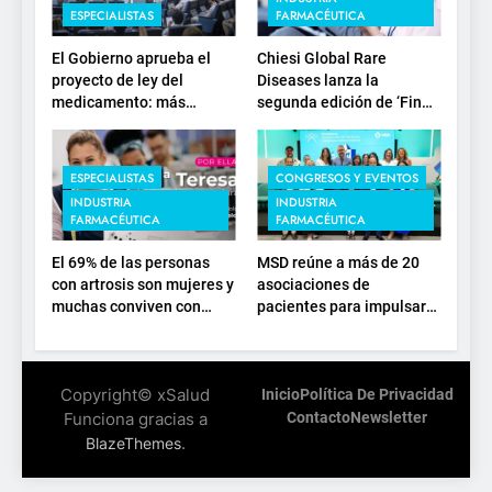
ESPECIALISTAS
FARMACÉUTICA
El Gobierno aprueba el
Chiesi Global Rare
proyecto de ley del
Diseases lanza la
medicamento: más
segunda edición de ‘Find
sostenibilidad, autonomía
For Rare’ para impulsar la
estratégica y
investigación en
modernización para el
enfermedades de
ESPECIALISTAS
CONGRESOS Y EVENTOS
SNS
depósito lisosomal
INDUSTRIA
INDUSTRIA
FARMACÉUTICA
FARMACÉUTICA
El 69% de las personas
MSD reúne a más de 20
con artrosis son mujeres y
asociaciones de
muchas conviven con
pacientes para impulsar
dolor y rigidez a partir de
el diálogo sobre el
los 50, en plena etapa
presente y el futuro del
laboral
movimiento asociativo
Copyright© xSalud
Inicio
Política De Privacidad
Funciona gracias a
Contacto
Newsletter
.
BlazeThemes