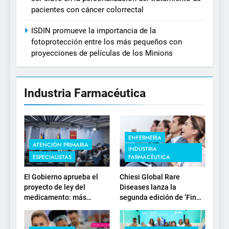
pacientes con cáncer colorrectal
ISDIN promueve la importancia de la
fotoprotección entre los más pequeños con
proyecciones de películas de los Minions
Industria Farmacéutica
ENFERMERÍA
ATENCIÓN PRIMARIA
INDUSTRIA
ESPECIALISTAS
FARMACÉUTICA
El Gobierno aprueba el
Chiesi Global Rare
proyecto de ley del
Diseases lanza la
medicamento: más
segunda edición de ‘Find
sostenibilidad, autonomía
For Rare’ para impulsar la
estratégica y
investigación en
modernización para el
enfermedades de