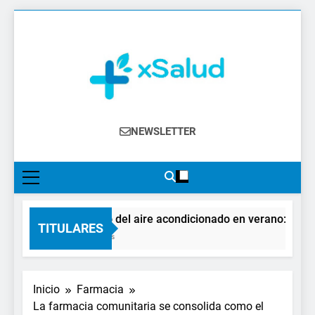
Saltar
al
contenido
XSalud
Noticias Del Sector Salud. Congresos Y
NEWSLETTER
Eventos, Política Sanitaria, Industria
Farmacéutica, Atención Primaria,
Especialistas, Farmacia, Etc…
El impacto del aire acondicionado en verano: claves 
TITULARES
21 Horas Atrás
Inicio
Farmacia
La farmacia comunitaria se consolida como el