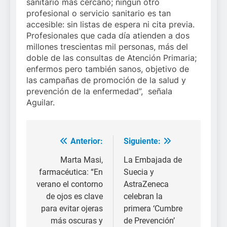
sanitario más cercano; ningún otro
profesional o servicio sanitario es tan
accesible: sin listas de espera ni cita previa.
Profesionales que cada día atienden a dos
millones trescientas mil personas, más del
doble de las consultas de Atención Primaria;
enfermos pero también sanos, objetivo de
las campañas de promoción de la salud y
prevención de la enfermedad”, señala
Aguilar.
Anterior:
Siguiente:
Navegación
de
Marta Masi,
La Embajada de
farmacéutica: “En
Suecia y
entradas
verano el contorno
AstraZeneca
de ojos es clave
celebran la
para evitar ojeras
primera ‘Cumbre
más oscuras y
de Prevención’